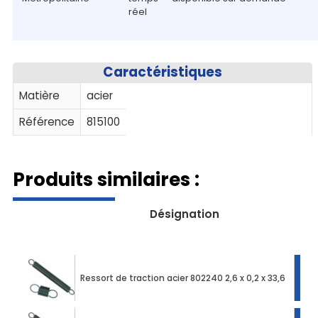
réel
Caractéristiques
Matière
acier
Référence
815100
Produits similaires :
Désignation
Ressort de traction acier 802240 2,6 x 0,2 x 33,6