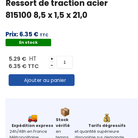
Ressort de traction acier
Mon
panier
815100 8,5 x 1,5 x 21,0
Contact
Prix:
6.35 €
TTC
En stock
HT
5.29 €
+
6.35 €
TTC
-
Ajouter au panier
Stock
Expédition express
vérifié
Tarifs dégressifs
24h/48h en France
en
et quantité supérieure
Métropolitaine
temps
disponible sur demande