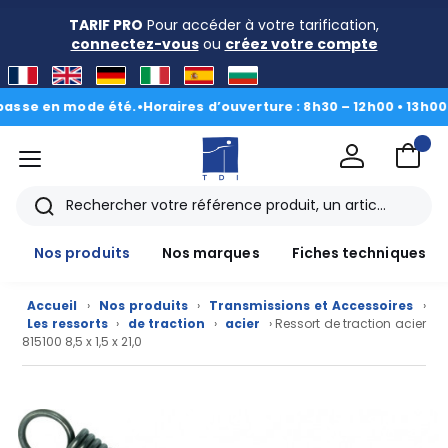
TARIF PRO
Pour accéder à votre tarification,
connectez-vous
ou
créez votre compte
se en mode été.
•
Horaires d’ouverture : 8h30 – 12h00 • 13h00 - 1
menu
TDI
Rechercher
Nos produits
Nos marques
Fiches techniques
Accueil
›
Nos produits
›
Transmissions et Accessoires
›
Les ressorts
›
de traction
›
acier
› Ressort de traction acier
815100 8,5 x 1,5 x 21,0