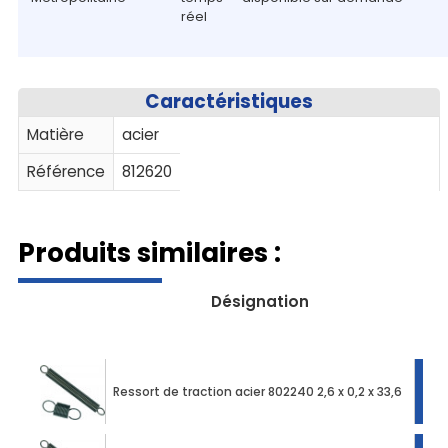
réel
Caractéristiques
Matière
acier
Référence
812620
Produits similaires :
Désignation
Ressort de traction acier 802240 2,6 x 0,2 x 33,6