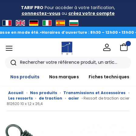
TARIF PRO
Pour accéder à votre tarification,
connectez-vous
ou
créez votre compte
 en mode été.
•
Horaires d’ouverture : 8h30 – 12h00 • 13h00 - 16h
menu
TDI
Rechercher
Nos produits
Nos marques
Fiches techniques
Accueil
›
Nos produits
›
Transmissions et Accessoires
›
Les ressorts
›
de traction
›
acier
› Ressort de traction acier
812620 10 x 1,2 x 26,4