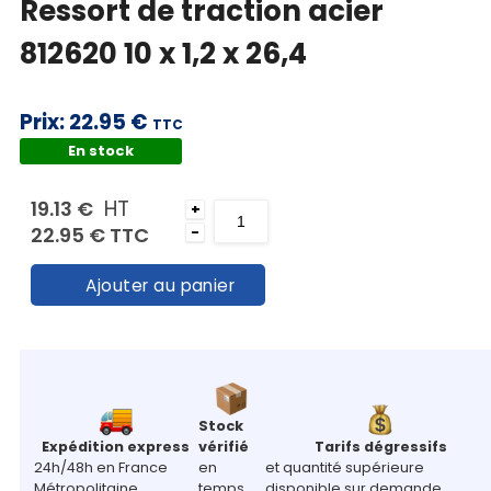
Ressort de traction acier
Mon
panier
812620 10 x 1,2 x 26,4
Contact
Prix:
22.95 €
TTC
En stock
HT
19.13 €
+
22.95 €
TTC
-
Ajouter au panier
Stock
Expédition express
vérifié
Tarifs dégressifs
24h/48h en France
en
et quantité supérieure
Métropolitaine
temps
disponible sur demande