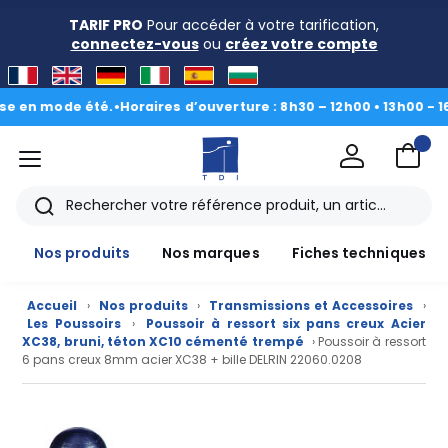
TARIF PRO
Pour accéder à votre tarification,
connectez-vous
ou
créez votre compte
 mode été.
•
Horaires d’ouverture : 8h30 – 12h00 • 13h00 - 16h30
|
menu
TDI
Rechercher
Nos produits
Nos marques
Fiches techniques
Accueil
›
Nos produits
›
Transmissions et Accessoires
›
Les Poussoirs
›
Poussoir à ressort six pans creux Acier
XC38, bruni, téton XC10 cémenté trempé
› Poussoir à ressort
6 pans creux 8mm acier XC38 + bille DELRIN 22060.0208