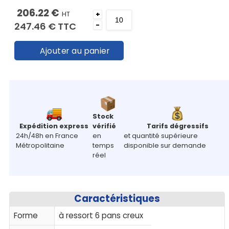
206.22 €
HT
+
247.46 €
TTC
-
Ajouter au panier
Stock
Expédition express
vérifié
Tarifs dégressifs
24h/48h en France
en
et quantité supérieure
Métropolitaine
temps
disponible sur demande
réel
Caractéristiques
Forme
à ressort 6 pans creux