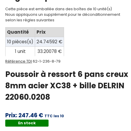
Cette pièce est emballée dans des boîtes de 10 unité(s)
Mon
Nous appliquons un supplément pour le déconditionnement
panier
selon les règles suivantes
Quantité
Prix
Contact
10 pièces(s)
24.74592 €
1 unit
33.20078 €
Référence TDI
62-1-236-8-79
Poussoir à ressort 6 pans creux
8mm acier XC38 + bille DELRIN
22060.0208
Prix:
247.46 €
TTC les 10
En stock