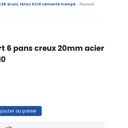
 XC38, bruni, téton XC10 cémenté trempé
› Poussoir
ort 6 pans creux 20mm acier
10
Ajouter au panier