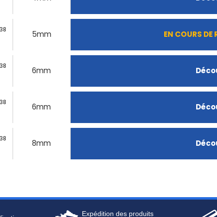
C38
5mm
EN COURS DE
C38
6mm
Décou
C38
6mm
Décou
38
8mm
Décou
Expédition des produits