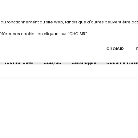
vous
ou
créez votre compte
Du 3 au 28 août 
s au fonctionnement du site Web, tandis que d'autres peuvent être act
.
éférences cookies en cliquant sur "CHOISIR".
03 
Ap
CHOISIR
Nos marques
CAD/3D
Catalogue
Documentati