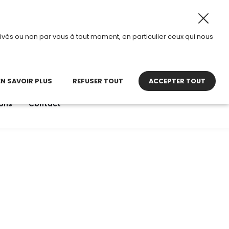
2026, TDI passe en mode été.
•
Horaires d’ouverture : 8h
ivés ou non par vous à tout moment, en particulier ceux qui nous
22 27 30 27
contact@tdi.fr
pel non surtaxé
EN SAVOIR PLUS
REFUSER TOUT
ACCEPTER TOUT
ons
Contact