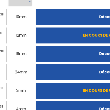
C38
10mm
Décou
de
12mm
EN COURS DE
C38
16mm
Décou
24mm
Décou
38
3mm
EN COURS DE
C38
4mm
Décou