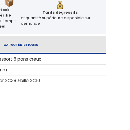
Stock
Tarifs dégressifs
érifié
et quantité supérieure disponible sur
en temps
demande
éel
CARACTÉRISTIQUES
essort 6 pans creux
mm
er XC38 +bille XC10