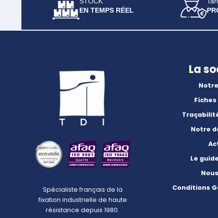
STOCK
Tari
EN TEMPS RÉEL
PR
La so
Notre
Fiches
Traçabilit
Notre 
Ac
Le guid
Nous
Conditions G
Spécialiste français de la
fixation industrielle de haute
résistance depuis 1980.