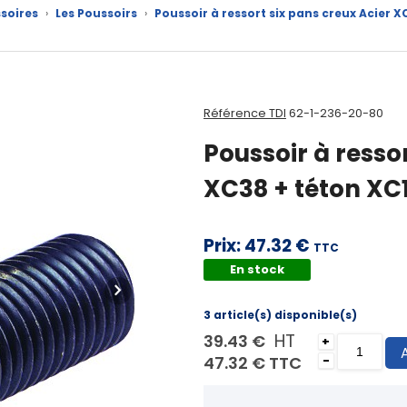
soires
›
Les Poussoirs
›
Poussoir à ressort six pans creux Acier
Référence TDI
62-1-236-20-80
Poussoir à ress
XC38 + téton XC
Prix:
47.32 €
TTC
En stock
3 article(s) disponible(s)
HT
39.43 €
+
47.32 €
TTC
-