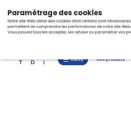
TARIF PRO
Pour accéder à votre tarification,
connectez-
Paramétrage des cookies
Notre site Web utilise des cookies dont certains sont nécessaire
permettent de comprendre les performances de notre site Web
Vous pouvez tous les accepter, les refuser ou paramétrer vos pr
Rechercher
Nos produits
menu
menu
Nos
produits
CAD/3D