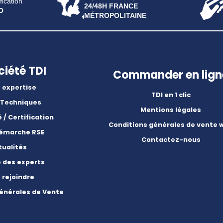
fication
24/48H FRANCE
O
MÉTROPOLITAINE
ciété TDI
Commander en lign
 expertise
TDI en 1 clic
 Techniques
Mentions légales
é / Certification
Conditions générales de vente 
démarche RSE
Contactez-nous
tualités
e des experts
 rejoindre
énérales de Vente