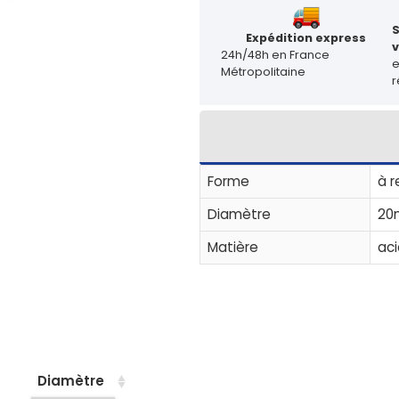
Expédition express
v
24h/48h en France
Métropolitaine
r
Forme
à r
Diamètre
20
Matière
aci
Diamètre