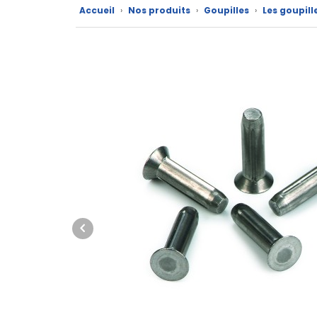
Accueil
›
Nos produits
›
Goupilles
›
Les goupill
Nos
marques
Fiches
techniques
Catalogue
Documentations
Mon
compte
Mon
panier
Contact