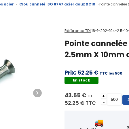
es acier
›
Clou cannelé ISO 8747 acier doux XC10
› Pointe cannelée
Référence TDI
18-1-292-194-2.5-10
Pointe cannelée 
2.5mm X 10mm a
Prix:
52.25 €
TTC les 500
En stock
43.55 €
HT
+
52.25 €
TTC
-