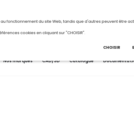
vous
ou
créez votre compte
Du 3 au 28 août
s au fonctionnement du site Web, tandis que d'autres peuvent être act
.
éférences cookies en cliquant sur "CHOISIR".
03 
Ap
CHOISIR
Nos marques
CAD/3D
Catalogue
Documentati