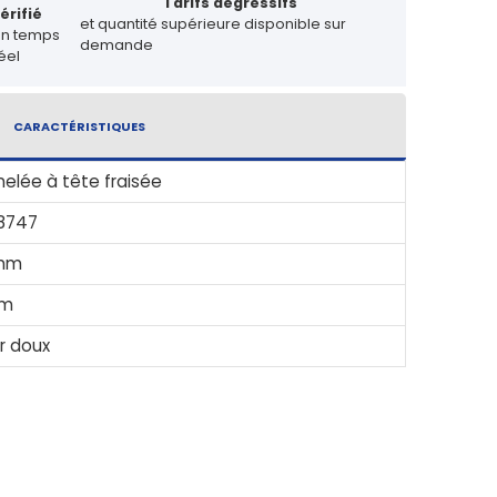
Tarifs dégressifs
érifié
et quantité supérieure disponible sur
en temps
demande
éel
CARACTÉRISTIQUES
elée à tête fraisée
 8747
mm
mm
r doux