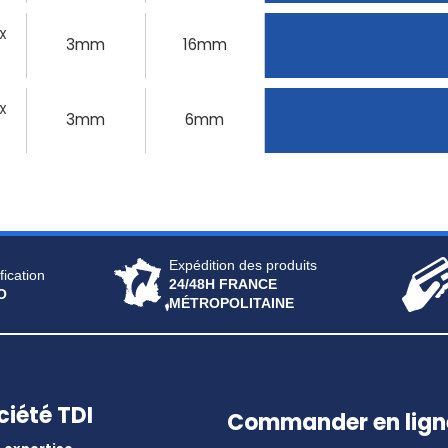
 X
3mm
16mm
 X
3mm
6mm
Expédition des produits
fication
24/48H FRANCE
O
MÉTROPOLITAINE
ciété TDI
Commander en lign