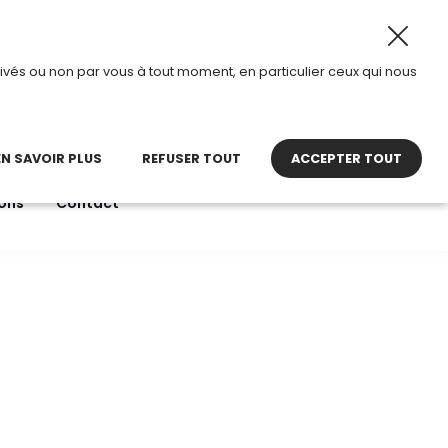
 2026, TDI passe en mode été.
•
Horaires d’ouverture : 8
ivés ou non par vous à tout moment, en particulier ceux qui nous
22 27 30 27
contact@tdi.fr
pel non surtaxé
EN SAVOIR PLUS
REFUSER TOUT
ACCEPTER TOUT
ons
Contact