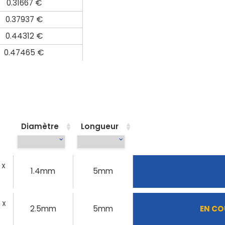
0.31667 €
0.37937 €
0.44312 €
0.47465 €
Diamètre
Longueur
 X
1.4mm
5mm
 X
2.5mm
5mm
EN CO