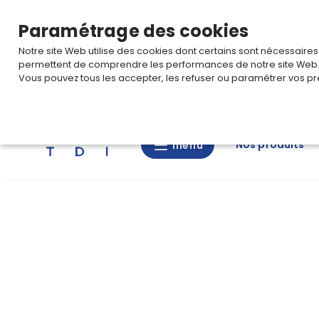
TARIF PRO
Pour accéder à votre tarification,
connectez-
Paramétrage des cookies
Notre site Web utilise des cookies dont certains sont nécessaire
permettent de comprendre les performances de notre site Web
Vous pouvez tous les accepter, les refuser ou paramétrer vos pr
Rechercher
Nos produits
menu
menu
Nos
produits
CAD/3D