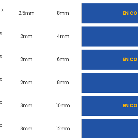
 X
2.5mm
8mm
EN CO
 X
2mm
4mm
 X
2mm
6mm
EN CO
 X
2mm
8mm
 X
3mm
10mm
EN CO
 X
3mm
12mm