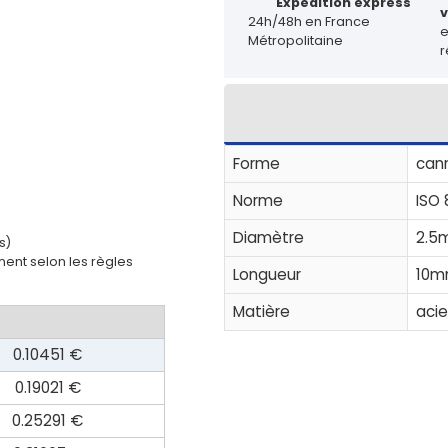
Expédition express
v
24h/48h en France
Métropolitaine
r
Forme
cann
Norme
ISO
Diamètre
2.5
s)
ent selon les règles
Longueur
10
Matière
acie
0.10451 €
0.19021 €
0.25291 €