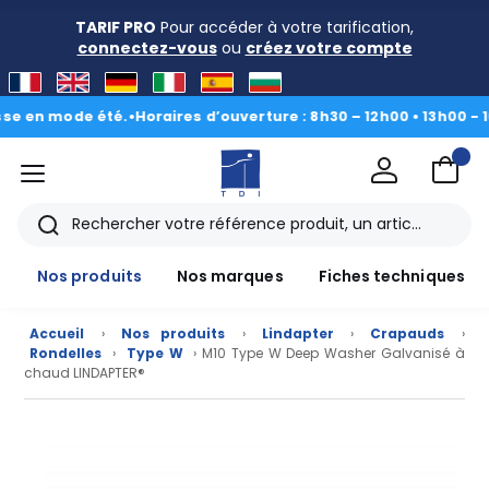
TARIF PRO
Pour accéder à votre tarification,
connectez-vous
ou
créez votre compte
n mode été.
•
Horaires d’ouverture : 8h30 – 12h00 • 13h00 - 16h30
menu
TDI
Rechercher
Nos produits
Nos marques
Fiches techniques
Accueil
›
Nos produits
›
Lindapter
›
Crapauds
›
Rondelles
›
Type W
› M10 Type W Deep Washer Galvanisé à
chaud LINDAPTER®