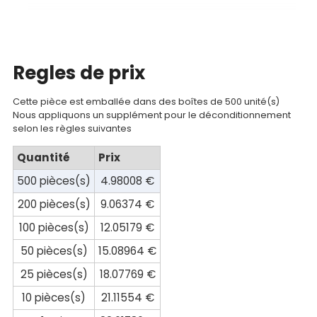
compte
Mon
panier
Regles de prix
Contact
Cette pièce est emballée dans des boîtes de 500 unité(s)
Nous appliquons un supplément pour le déconditionnement
selon les règles suivantes
Quantité
Prix
500 pièces(s)
4.98008 €
200 pièces(s)
9.06374 €
100 pièces(s)
12.05179 €
50 pièces(s)
15.08964 €
25 pièces(s)
18.07769 €
10 pièces(s)
21.11554 €