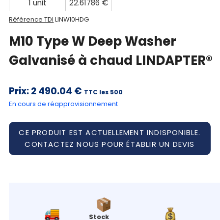
1 unit
22.61786 €
Référence TDI
LINW10HDG
M10 Type W Deep Washer
Galvanisé à chaud LINDAPTER®
Prix:
2 490.04 €
TTC les 500
En cours de réapprovisionnement
CE PRODUIT EST ACTUELLEMENT INDISPONIBLE.
CONTACTEZ NOUS POUR ÉTABLIR UN DEVIS
Stock