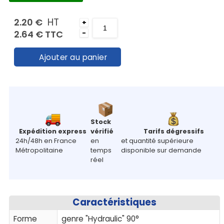
Mon
panier
HT
2.20 €
+
2.64 €
TTC
-
Contact
Ajouter au panier
Stock
Expédition express
vérifié
Tarifs dégressifs
24h/48h en France
en
et quantité supérieure
Métropolitaine
temps
disponible sur demande
réel
Caractéristiques
Forme
genre "Hydraulic" 90°