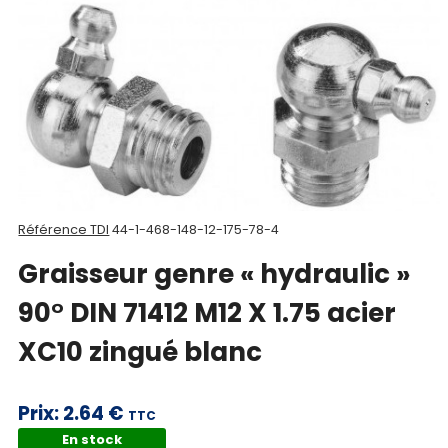
Nos
produits
CAD/3D
Nos
marques
Fiches
Référence TDI
44-1-468-148-12-175-78-4
techniques
Graisseur genre « hydraulic »
Catalogue
90° DIN 71412 M12 X 1.75 acier
Documentations
XC10 zingué blanc
Mon
Prix:
2.64 €
compte
TTC
En stock