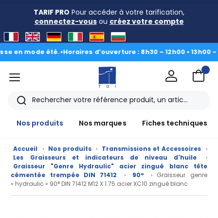
TARIF PRO
Pour accéder à votre tarification,
connectez-vous
ou
créez votre compte
 en mode été.
•
Horaires d’ouverture : 8h30 – 12h00 • 13h00 - 16h
menu
TDI
Rechercher
Nos produits
Nos marques
Fiches techniques
Accueil
›
Nos produits
›
Transmissions et Accessoires
›
Les Graisseurs et indicateurs de niveau d'huile
›
Graisseur "Genre Hydraulic" acier zingué blanc tête
cémentée trempée DIN 71412
›
90°
› Graisseur genre
« hydraulic » 90° DIN 71412 M12 X 1.75 acier XC10 zingué blanc