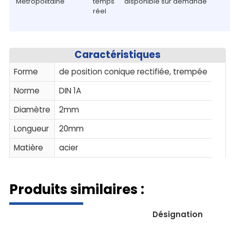
Métropolitaine
temps
disponible sur demande
réel
Caractéristiques
Forme
de position conique rectifiée, trempée
Norme
DIN 1A
Diamètre
2mm
Longueur
20mm
Matière
acier
Produits similaires :
Désignation