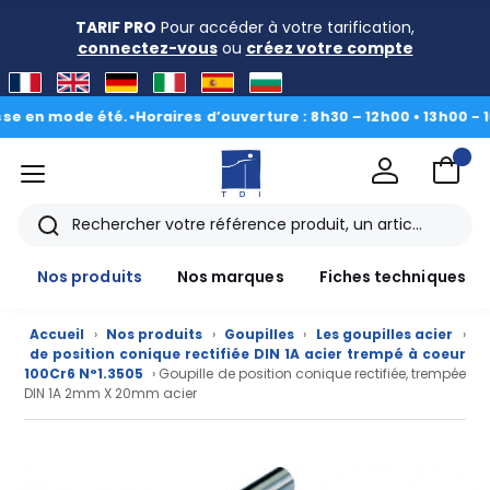
TARIF PRO
Pour accéder à votre tarification,
connectez-vous
ou
créez votre compte
n mode été.
•
Horaires d’ouverture : 8h30 – 12h00 • 13h00 - 16h30
|
menu
TDI
Rechercher
Nos produits
Nos marques
Fiches techniques
Accueil
›
Nos produits
›
Goupilles
›
Les goupilles acier
›
de position conique rectifiée DIN 1A acier trempé à coeur
100Cr6 N°1.3505
› Goupille de position conique rectifiée, trempée
DIN 1A 2mm X 20mm acier