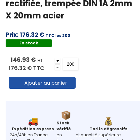
rectifiée, trempée DIN 1A 2mm
X 20mm acier
Prix:
176.32 €
TTC les 200
En stock
146.93 €
HT
+
176.32 €
TTC
-
Ajouter au panier
Stock
Expédition express
vérifié
Tarifs dégressifs
24h/48h en France
en
et quantité supérieure