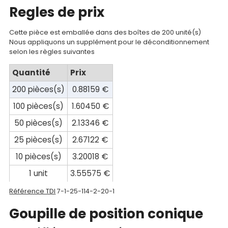
Regles de prix
compte
Mon
Cette pièce est emballée dans des boîtes de 200 unité(s)
Nous appliquons un supplément pour le déconditionnement
panier
selon les règles suivantes
Contact
Quantité
Prix
200 pièces(s)
0.88159 €
100 pièces(s)
1.60450 €
50 pièces(s)
2.13346 €
25 pièces(s)
2.67122 €
10 pièces(s)
3.20018 €
1 unit
3.55575 €
Référence TDI
7-1-25-114-2-20-1
Goupille de position conique