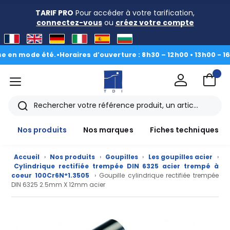
TARIF PRO
Pour accéder à votre tarification,
connectez-vous
ou
créez votre compte
 mode été.
•
Horaires d’ouverture : 8h30 – 12h00 • 13h00 - 16h30
|
D
menu
TDI
Rechercher
Nos produits
Nos marques
Fiches techniques
Accueil
›
Nos produits
›
Goupilles
›
Les goupilles acier
›
Cylindrique rectifiée trempée DIN 6325 acier trempé à
coeur 100Cr6N°1.3505
› Goupille cylindrique rectifiée trempée
DIN 6325 2.5mm X 12mm acier