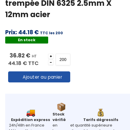
trempée DIN 6325 2.5mm X
12mm acier
Prix:
44.18 €
TTC les 200
En stock
36.82 €
HT
+
44.18 €
TTC
-
Ajouter au panier
Stock
Expédition express
vérifié
Tarifs dégressifs
24h/48h en France
en
et quantité supérieure