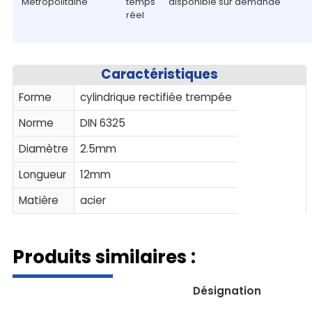
Métropolitaine
temps
disponible sur demande
réel
Caractéristiques
Forme
cylindrique rectifiée trempée
Norme
DIN 6325
Diamètre
2.5mm
Longueur
12mm
Matière
acier
Produits similaires :
Désignation