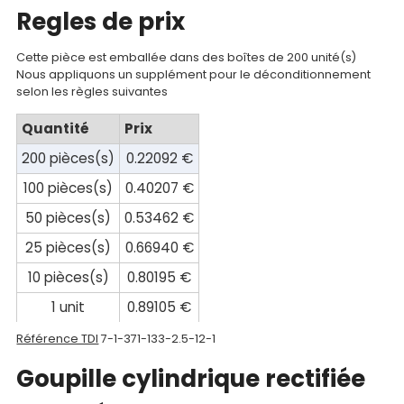
Regles de prix
compte
Mon
Cette pièce est emballée dans des boîtes de 200 unité(s)
Nous appliquons un supplément pour le déconditionnement
panier
selon les règles suivantes
Contact
Quantité
Prix
200 pièces(s)
0.22092 €
100 pièces(s)
0.40207 €
50 pièces(s)
0.53462 €
25 pièces(s)
0.66940 €
10 pièces(s)
0.80195 €
1 unit
0.89105 €
Référence TDI
7-1-371-133-2.5-12-1
Goupille cylindrique rectifiée