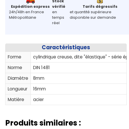
Stock
Expédition express
vérifié
Tarifs dégressifs
24h/48h en France
en
et quantité supérieure
Métropolitaine
temps
disponible sur demande
réel
Caractéristiques
Forme
cylindrique creuse, dite "élastique" - série é
Norme
DIN 1481
Diamètre
8mm
Longueur
16mm
Matière
acier
Produits similaires :