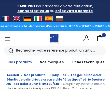
TARIF PRO
Pour accéder à votre tarification,
connectez-vous
ou
créez votre compte
 mode été.
•
Horaires d’ouverture : 8h30 – 12h00 • 13h00 - 16h30
|
menu
TDI
Rechercher
Nos produits
Nos marques
Fiches techniques
Accueil
›
Nos produits
›
Goupilles
›
Les goupilles acier
›
élastique cylindrique creuse dite "élastique" série épaisse
DIN 1481 acier dureté HV420/510
› Goupille cylindrique creuse,
dite « élastique » série épaisse DIN 1481 8mm X 16mm acier