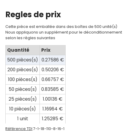
Mon
compte
Regles de prix
Mon
Cette pièce est emballée dans des boîtes de 500 unité(s)
panier
Nous appliquons un supplément pour le déconditionnement
selon les règles suivantes
Contact
Quantité
Prix
500 pièces(s)
0.27586 €
200 pièces(s)
0.50206 €
100 pièces(s)
0.66757 €
50 pièces(s)
0.83585 €
25 pièces(s)
1.00136 €
10 pièces(s)
1.16964 €
1 unit
1.25285 €
Référence TDI
7-1-18-110-8-16-1