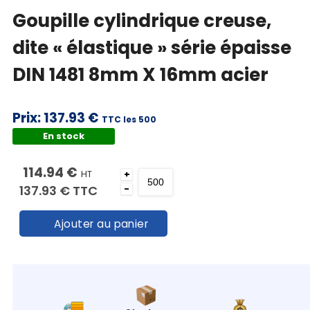
Goupille cylindrique creuse,
dite « élastique » série épaisse
DIN 1481 8mm X 16mm acier
Prix:
137.93 €
TTC les 500
En stock
114.94 €
HT
+
137.93 €
TTC
-
Ajouter au panier