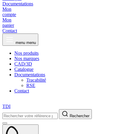
Documentations
Mon
compte
Mon
panier
Contact
menu
menu
Nos produits
Nos marques
CAD/3D
Catalogue
Documentations
Traçabilité
RSE
Contact
TDI
Rechercher