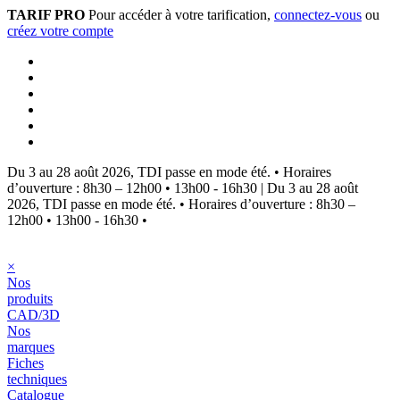
TARIF PRO
Pour accéder à votre tarification,
connectez-vous
ou
créez votre compte
Du 3 au 28 août 2026, TDI passe en mode été.
•
Horaires
d’ouverture : 8h30 – 12h00 • 13h00 - 16h30
|
Du 3 au 28 août
2026, TDI passe en mode été.
•
Horaires d’ouverture : 8h30 –
12h00 • 13h00 - 16h30
•
×
Nos
produits
CAD/3D
Nos
marques
Fiches
techniques
Catalogue