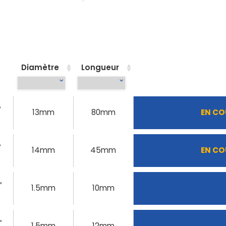
Diamètre
Longueur
»
13mm
80mm
EN CO
»
14mm
45mm
EN CO
»
1.5mm
10mm
»
1.5mm
12mm