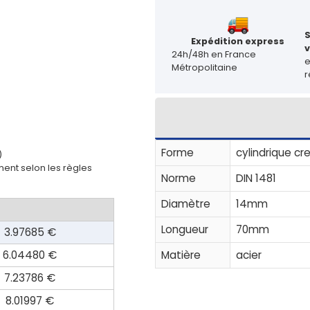
Expédition express
v
24h/48h en France
Métropolitaine
r
Forme
cylindrique cre
)
ent selon les règles
Norme
DIN 1481
Diamètre
14mm
Longueur
70mm
3.97685 €
Matière
acier
6.04480 €
7.23786 €
8.01997 €