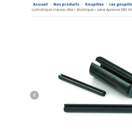
Nos
Accueil
›
Nos produits
›
Goupilles
›
Les goupill
cylindrique creuse, dite « élastique » série épaisse DIN
marques
Fiches
techniques
Catalogue
Documentations
Mon
compte
Mon
panier
Contact