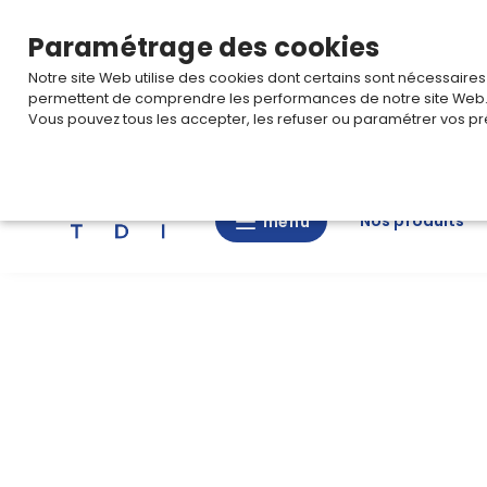
TARIF PRO
Pour accéder à votre tarification,
connectez-
Paramétrage des cookies
Notre site Web utilise des cookies dont certains sont nécessaire
permettent de comprendre les performances de notre site Web
Vous pouvez tous les accepter, les refuser ou paramétrer vos pr
Rechercher
Nos produits
menu
menu
Nos
produits
CAD/3D