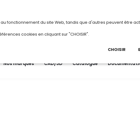
vous
ou
créez votre compte
Du 3 au 28 aoû
s au fonctionnement du site Web, tandis que d'autres peuvent être act
.
éférences cookies en cliquant sur "CHOISIR".
03 
Ap
CHOISIR
Nos marques
CAD/3D
Catalogue
Documentati