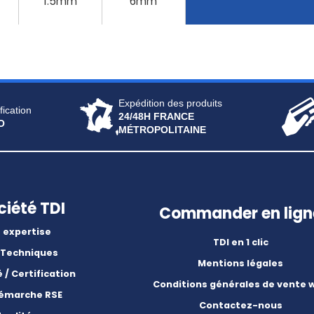
1.5mm
6mm
Expédition des produits
fication
24/48H FRANCE
O
MÉTROPOLITAINE
ciété TDI
Commander en lign
 expertise
TDI en 1 clic
 Techniques
Mentions légales
é / Certification
Conditions générales de vente 
démarche RSE
Contactez-nous