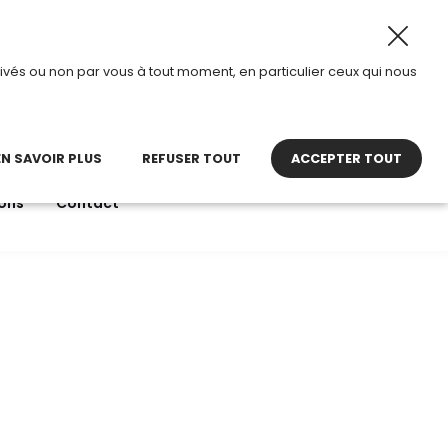
t 2026, TDI passe en mode été.
•
Horaires d’ouverture : 
ivés ou non par vous à tout moment, en particulier ceux qui nous
22 27 30 27
contact@tdi.fr
pel non surtaxé
EN SAVOIR PLUS
REFUSER TOUT
ACCEPTER TOUT
ons
Contact