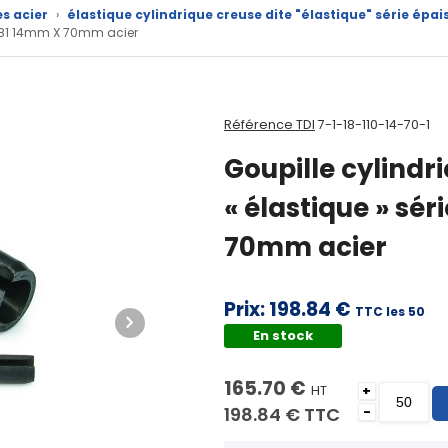
es acier
›
élastique cylindrique creuse dite "élastique" série épai
 1481 14mm X 70mm acier
Référence TDI
7-1-18-110-14-70-1
Goupille cylindri
« élastique » sé
70mm acier
Prix:
198.84 €
TTC les 50
En stock
165.70 €
HT
+
198.84 €
TTC
-