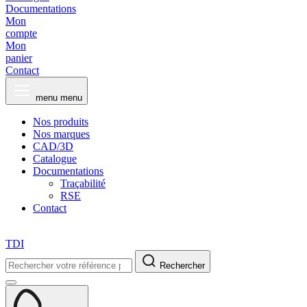
Documentations
Mon
compte
Mon
panier
Contact
menu
menu
Nos produits
Nos marques
CAD/3D
Catalogue
Documentations
Traçabilité
RSE
Contact
TDI
Rechercher