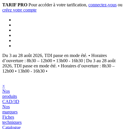
TARIF PRO
Pour accéder à votre tarification,
connectez-vous
ou
créez votre compte
Du 3 au 28 août 2026, TDI passe en mode été.
•
Horaires
d’ouverture : 8h30 – 12h00 • 13h00 - 16h30
|
Du 3 au 28 août
2026, TDI passe en mode été.
•
Horaires d’ouverture : 8h30 –
12h00 • 13h00 - 16h30
•
×
Nos
produits
CAD/3D
Nos
marques
Fiches
techniques
Catalogue