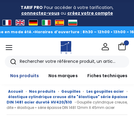
TARIF PRO
Pour accéder à votre tarification,
connectez-vous
ou
créez votre compte
ode été.
•
Horaires d’ouverture : 8h30 – 12h00 • 13h00 - 16h30
|
Du 
menu
TDI
Rechercher
Nos produits
Nos marques
Fiches techniques
Accueil
›
Nos produits
›
Goupilles
›
Les goupilles acier
›
élastique cylindrique creuse dite "élastique" série épaisse
DIN 1481 acier dureté HV420/510
› Goupille cylindrique creuse,
dite « élastique » série épaisse DIN 1481 12mm X 45mm acier