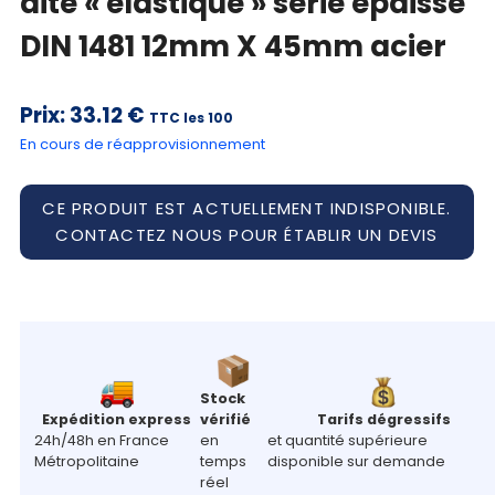
dite « élastique » série épaisse
DIN 1481 12mm X 45mm acier
Prix:
33.12 €
TTC les 100
En cours de réapprovisionnement
CE PRODUIT EST ACTUELLEMENT INDISPONIBLE.
CONTACTEZ NOUS POUR ÉTABLIR UN DEVIS
Stock
Expédition express
vérifié
Tarifs dégressifs
24h/48h en France
en
et quantité supérieure
Métropolitaine
temps
disponible sur demande
réel