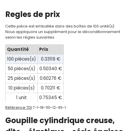
compte
Regles de prix
Mon
panier
Cette pièce est emballée dans des boîtes de 100 unité(s)
Nous appliquons un supplément pour le déconditionnement
selon les règles suivantes
Contact
Quantité
Prix
100 pièces(s)
0.33119 €
50 pièces(s)
0.50340 €
25 pièces(s)
0.60276 €
10 pièces(s)
0.70211 €
1 unit
0.75345 €
Référence TDI
7-1-18-110-12-45-1
Goupille cylindrique creuse,