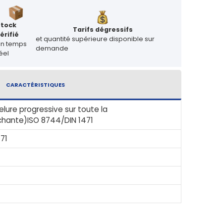
Stock
Tarifs dégressifs
érifié
et quantité supérieure disponible sur
en temps
demande
éel
CARACTÉRISTIQUES
lure progressive sur toute la
hante)ISO 8744/DIN 1471
71