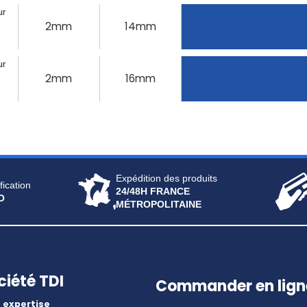
ur
2mm
14mm
ur
2mm
16mm
Expédition des produits
fication
24/48H FRANCE
O
MÉTROPOLITAINE
ciété TDI
Commander en lign
 expertise