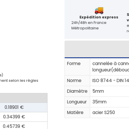
Expédition express
v
24h/48h en France
Métropolitaine
r
Forme
cannelée à canne
longueur(débouc
s)
Norme
ISO 8744 - DIN 14
ent selon les règles
Diamètre
5mm
Longueur
35mm
0.18901 €
Matière
acier S250
0.34399 €
0.45739 €