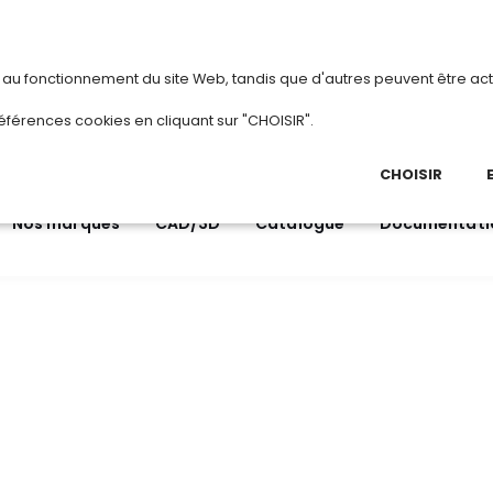
vous
ou
créez votre compte
Du 3 au 28 août 2
s au fonctionnement du site Web, tandis que d'autres peuvent être act
.
éférences cookies en cliquant sur "CHOISIR".
03 
Ap
CHOISIR
Nos marques
CAD/3D
Catalogue
Documentati