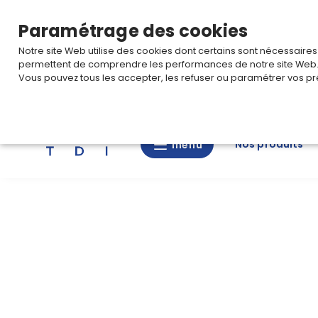
TARIF PRO
Pour accéder à votre tarification,
connectez-
Paramétrage des cookies
Notre site Web utilise des cookies dont certains sont nécessaire
permettent de comprendre les performances de notre site Web
Vous pouvez tous les accepter, les refuser ou paramétrer vos pr
Rechercher
Nos produits
menu
menu
Nos
produits
CAD/3D