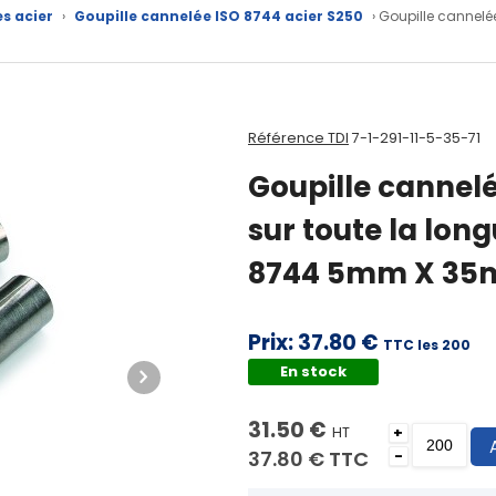
es acier
›
Goupille cannelée ISO 8744 acier S250
› Goupille cannelé
Référence TDI
7-1-291-11-5-35-71
Goupille cannel
sur toute la lo
8744 5mm X 35m
Prix:
37.80 €
TTC les 200
En stock
31.50 €
HT
+
37.80 €
TTC
-