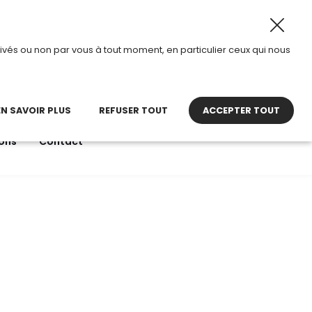
026, TDI passe en mode été.
•
Horaires d’ouverture : 8h3
ivés ou non par vous à tout moment, en particulier ceux qui nous
22 27 30 27
contact@tdi.fr
pel non surtaxé
EN SAVOIR PLUS
REFUSER TOUT
ACCEPTER TOUT
ons
Contact