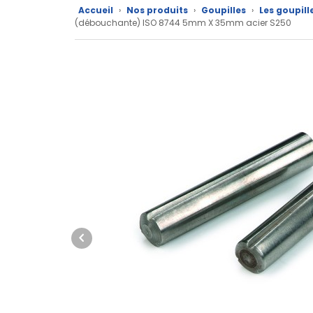
Accueil
›
Nos produits
›
Goupilles
›
Les goupill
Nos
(débouchante) ISO 8744 5mm X 35mm acier S250
marques
Fiches
techniques
Catalogue
Documentations
Mon
compte
Mon
panier
Contact