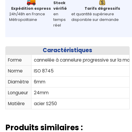
Stock
Expédition express
vérifié
Tarifs dégressifs
24h/48h en France
en
et quantité supérieure
Métropolitaine
temps
disponible sur demande
réel
Caractéristiques
Forme
cannelée à cannelure progressive sur la mo
Norme
ISO 8745
Diamètre
6mm
Longueur
24mm
Matière
acier S250
Produits similaires :