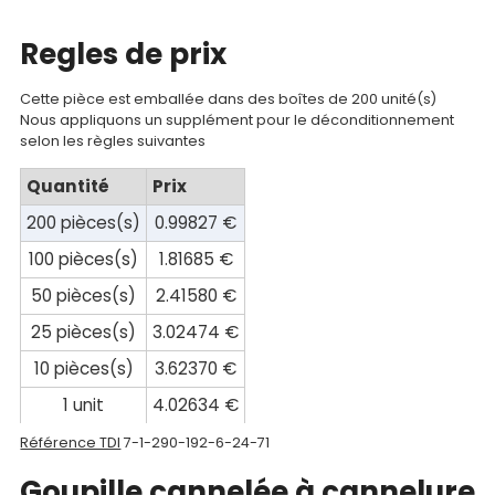
Mon
compte
Regles de prix
Mon
Cette pièce est emballée dans des boîtes de 200 unité(s)
panier
Nous appliquons un supplément pour le déconditionnement
selon les règles suivantes
Contact
Quantité
Prix
200 pièces(s)
0.99827 €
100 pièces(s)
1.81685 €
50 pièces(s)
2.41580 €
25 pièces(s)
3.02474 €
10 pièces(s)
3.62370 €
1 unit
4.02634 €
Référence TDI
7-1-290-192-6-24-71
Goupille cannelée à cannelure