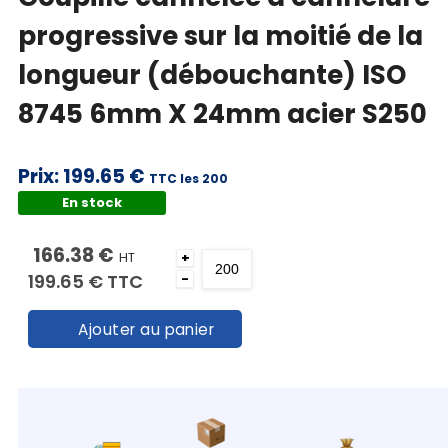
progressive sur la moitié de la
longueur (débouchante) ISO
8745 6mm X 24mm acier S250
Prix:
199.65 €
TTC les 200
En stock
166.38 €
HT
+
199.65 €
TTC
-
Ajouter au panier