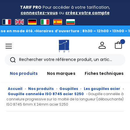
TARIF PRO
Pour accéder à votre tarification,
connectez-vous
ou
créez votre compte
n mode été.
•
Horaires d’ouverture : 8h30 – 12h00 • 13h00 - 16h30
|
menu
TDI
Rechercher
Nos produits
Nos marques
Fiches techniques
Accueil
›
Nos produits
›
Goupilles
›
Les goupilles acier
›
Goupille cannelée ISO 8745 acier S250
› Goupille cannelée à
cannelure progressive sur la moitié de la longueur (débouchante)
ISO 8745 6mm X 24mm acier S250