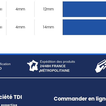
4mm
12mm
41
4mm
14mm
41
Expédition des produits
fication
24/48H FRANCE
O
MÉTROPOLITAINE
ciété TDI
Commander en lign
 expertise