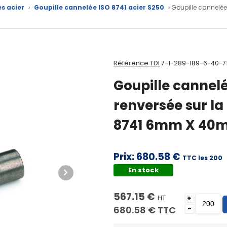
es acier
›
Goupille cannelée ISO 8741 acier S250
› Goupille cannelée
Référence TDI
7-1-289-189-6-40-7
Goupille cannel
renversée sur la
8741 6mm X 40m
Prix:
680.58 €
TTC les 200
En stock
567.15 €
HT
+
680.58 €
TTC
-