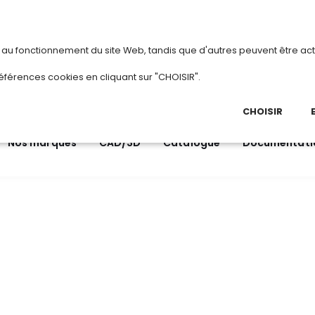
vous
ou
créez votre compte
Du 3 au 28 aoû
s au fonctionnement du site Web, tandis que d'autres peuvent être act
.
éférences cookies en cliquant sur "CHOISIR".
03 
Ap
CHOISIR
Nos marques
CAD/3D
Catalogue
Documentati