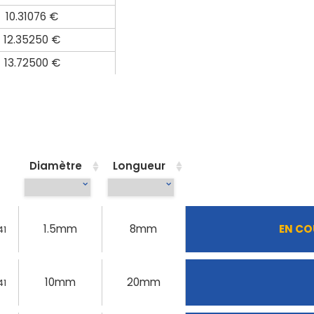
10.31076 €
12.35250 €
13.72500 €
Diamètre
Longueur
1.5mm
8mm
EN CO
41
10mm
20mm
41