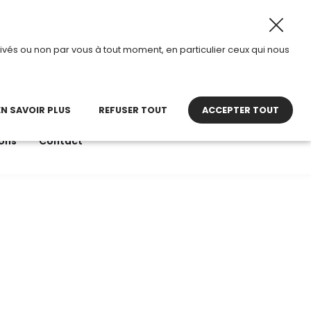
t 2026, TDI passe en mode été.
•
Horaires d’ouverture : 
ivés ou non par vous à tout moment, en particulier ceux qui nous
22 27 30 27
contact@tdi.fr
pel non surtaxé
EN SAVOIR PLUS
REFUSER TOUT
ACCEPTER TOUT
ons
Contact