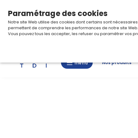
TARIF PRO
Pour accéder à votre tarification,
connectez-
Paramétrage des cookies
Notre site Web utilise des cookies dont certains sont nécessaire
permettent de comprendre les performances de notre site Web
Vous pouvez tous les accepter, les refuser ou paramétrer vos pr
Rechercher
Nos produits
menu
menu
Nos
produits
CAD/3D