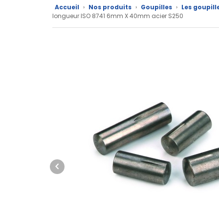
Accueil
›
Nos produits
›
Goupilles
›
Les goupill
Nos
longueur ISO 8741 6mm X 40mm acier S250
marques
Fiches
techniques
Catalogue
Documentations
Mon
compte
Mon
panier
Contact