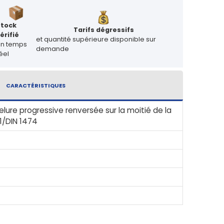
Stock
Tarifs dégressifs
érifié
et quantité supérieure disponible sur
en temps
demande
éel
CARACTÉRISTIQUES
lure progressive renversée sur la moitié de la
1/DIN 1474