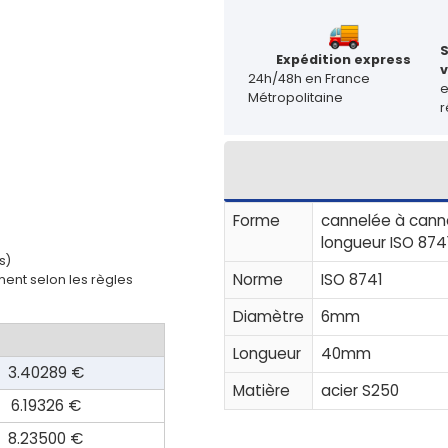
Expédition express
v
24h/48h en France
Métropolitaine
r
Forme
cannelée à canne
longueur ISO 874
s)
Norme
ISO 8741
ent selon les règles
Diamètre
6mm
Longueur
40mm
3.40289 €
Matière
acier S250
6.19326 €
8.23500 €