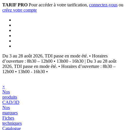
TARIF PRO
Pour accéder à votre tarification,
connectez-vous
ou
créez votre compte
Du 3 au 28 août 2026, TDI passe en mode été.
•
Horaires
d’ouverture : 8h30 – 12h00 • 13h00 - 16h30
|
Du 3 au 28 août
2026, TDI passe en mode été.
•
Horaires d’ouverture : 8h30 –
12h00 • 13h00 - 16h30
•
×
Nos
produits
CAD/3D
Nos
marques
Fiches
techniques
Catalogue