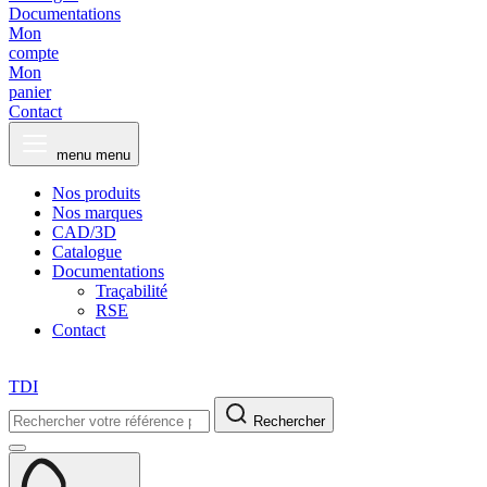
Documentations
Mon
compte
Mon
panier
Contact
menu
menu
Nos produits
Nos marques
CAD/3D
Catalogue
Documentations
Traçabilité
RSE
Contact
TDI
Rechercher