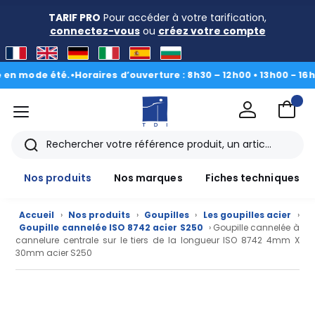
TARIF PRO
Pour accéder à votre tarification,
connectez-vous
ou
créez votre compte
ode été.
•
Horaires d’ouverture : 8h30 – 12h00 • 13h00 - 16h30
|
Du
menu
TDI
Rechercher
Nos produits
Nos marques
Fiches techniques
Accueil
›
Nos produits
›
Goupilles
›
Les goupilles acier
›
Goupille cannelée ISO 8742 acier S250
› Goupille cannelée à
cannelure centrale sur le tiers de la longueur ISO 8742 4mm X
30mm acier S250