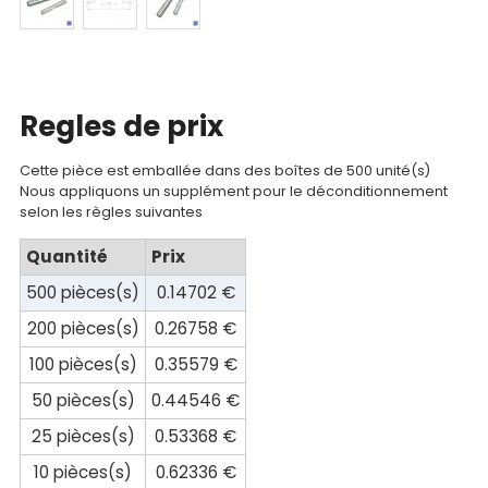
Mon
compte
Mon
panier
Regles de prix
Contact
Cette pièce est emballée dans des boîtes de 500 unité(s)
Nous appliquons un supplément pour le déconditionnement
selon les règles suivantes
Quantité
Prix
500 pièces(s)
0.14702 €
200 pièces(s)
0.26758 €
100 pièces(s)
0.35579 €
50 pièces(s)
0.44546 €
25 pièces(s)
0.53368 €
10 pièces(s)
0.62336 €