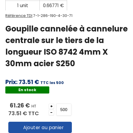
1 unit
0.66771 €
Référence TDI
7-1-286-190-4-30-71
Goupille cannelée à cannelure
centrale sur le tiers de la
longueur ISO 8742 4mm X
30mm acier S250
Prix:
73.51 €
TTC les 500
En stock
61.26 €
HT
+
73.51 €
TTC
-
Ajouter au panier