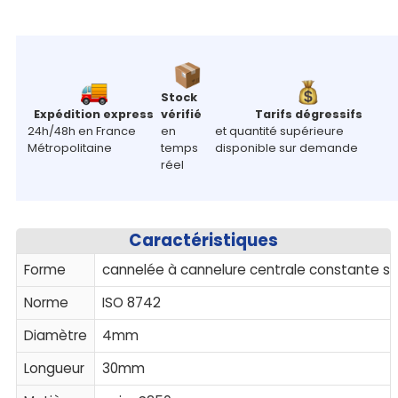
Stock
Expédition express
vérifié
Tarifs dégressifs
24h/48h en France
en
et quantité supérieure
Métropolitaine
temps
disponible sur demande
réel
Caractéristiques
Forme
cannelée à cannelure centrale constante sur 
Norme
ISO 8742
Diamètre
4mm
Longueur
30mm