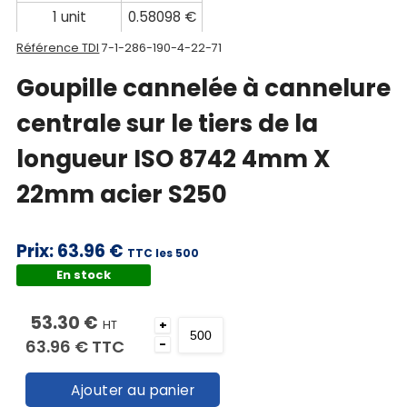
1 unit
0.58098 €
Référence TDI
7-1-286-190-4-22-71
Goupille cannelée à cannelure
centrale sur le tiers de la
longueur ISO 8742 4mm X
22mm acier S250
Prix:
63.96 €
TTC les 500
En stock
53.30 €
HT
+
63.96 €
TTC
-
Ajouter au panier