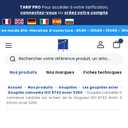
TARIF PRO
Pour accéder à votre tarification,
connectez-vous
ou
créez votre compte
ode été.
•
Horaires d’ouverture : 8h30 – 12h00 • 13h00 - 16h30
|
Du 
menu
TDI
Rechercher
Nos produits
Nos marques
Fiches techniques
Accueil
›
Nos produits
›
Goupilles
›
Les goupilles acier
›
Goupille cannelée ISO 8742 acier S250
› Goupille cannelée à
cannelure centrale sur le tiers de la longueur ISO 8742 4mm X
22mm acier S250