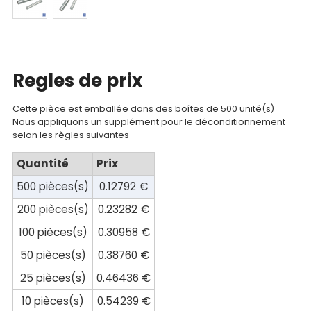
Mon
compte
Mon
panier
Regles de prix
Contact
Cette pièce est emballée dans des boîtes de 500 unité(s)
Nous appliquons un supplément pour le déconditionnement
selon les règles suivantes
Quantité
Prix
500 pièces(s)
0.12792 €
200 pièces(s)
0.23282 €
100 pièces(s)
0.30958 €
50 pièces(s)
0.38760 €
25 pièces(s)
0.46436 €
10 pièces(s)
0.54239 €