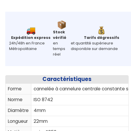
Stock
Expédition express
vérifié
Tarifs dégressifs
24h/48h en France
en
et quantité supérieure
Métropolitaine
temps
disponible sur demande
réel
Caractéristiques
Forme
cannelée à cannelure centrale constante sur 
Norme
ISO 8742
Diamètre
4mm
Longueur
22mm