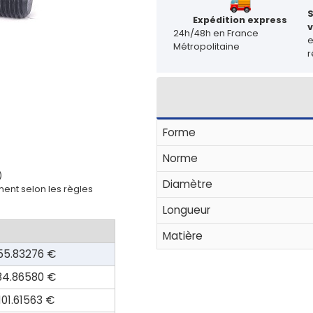
Expédition express
v
24h/48h en France
Métropolitaine
r
Forme
Norme
)
Diamètre
ent selon les règles
Longueur
Matière
55.83276 €
84.86580 €
101.61563 €