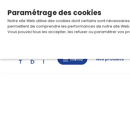
TARIF PRO
Pour accéder à votre tarification,
connectez-
Paramétrage des cookies
Notre site Web utilise des cookies dont certains sont nécessaire
permettent de comprendre les performances de notre site Web
Vous pouvez tous les accepter, les refuser ou paramétrer vos pr
Rechercher
Nos produits
menu
menu
Nos
produits
CAD/3D