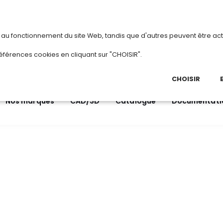
vous
ou
créez votre compte
Du 3 au 28 ao
s au fonctionnement du site Web, tandis que d'autres peuvent être act
.
éférences cookies en cliquant sur "CHOISIR".
03 
Ap
CHOISIR
Nos marques
CAD/3D
Catalogue
Documentati