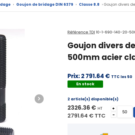
idage
›
Goujon de bridage DIN 6379
›
Classe 8.8
› Goujon divers d
Référence TDI
10-1-690-140-20-50
Goujon divers d
500mm acier cla
Prix:
2 791.64 €
TTC les 50
En stock
2 article(s) disponible(s)
2326.36 €
HT
+
2791.64 €
TTC
-