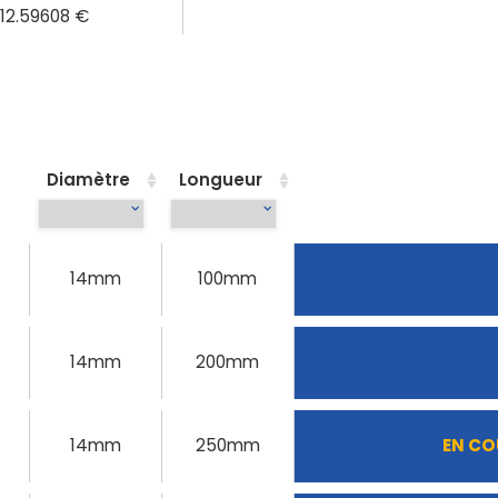
112.59608 €
Diamètre
Longueur
14mm
100mm
14mm
200mm
14mm
250mm
EN CO