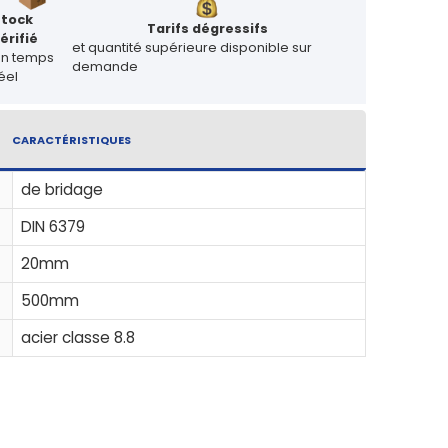
Stock
Tarifs dégressifs
érifié
et quantité supérieure disponible sur
en temps
demande
éel
CARACTÉRISTIQUES
de bridage
DIN 6379
20mm
500mm
acier classe 8.8