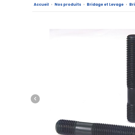
Accueil
›
Nos produits
›
Bridage et Levage
›
Br
Nos
marques
Fiches
techniques
Catalogue
Documentations
Mon
compte
Mon
panier
Contact