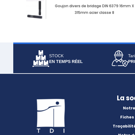
Goujon divers de bridage DIN 6379 16mm X
315mm acier classe 8
STOCK
Tari
EN TEMPS RÉEL
PR
La so
Notre
Fiches
Traçabilit