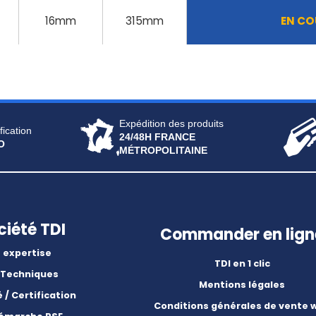
16mm
315mm
EN CO
Expédition des produits
fication
24/48H FRANCE
O
MÉTROPOLITAINE
ciété TDI
Commander en lign
 expertise
TDI en 1 clic
 Techniques
Mentions légales
é / Certification
Conditions générales de vente 