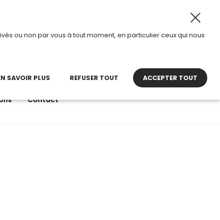
ût 2026, TDI passe en mode été.
•
Horaires d’ouverture :
ivés ou non par vous à tout moment, en particulier ceux qui nous
22 27 30 27
contact@tdi.fr
pel non surtaxé
EN SAVOIR PLUS
REFUSER TOUT
ACCEPTER TOUT
ons
Contact