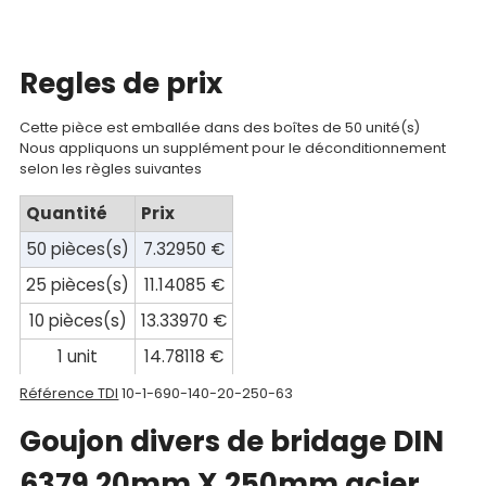
compte
Mon
Regles de prix
panier
Cette pièce est emballée dans des boîtes de 50 unité(s)
Contact
Nous appliquons un supplément pour le déconditionnement
selon les règles suivantes
Quantité
Prix
50 pièces(s)
7.32950 €
25 pièces(s)
11.14085 €
10 pièces(s)
13.33970 €
1 unit
14.78118 €
Référence TDI
10-1-690-140-20-250-63
Goujon divers de bridage DIN
6379 20mm X 250mm acier