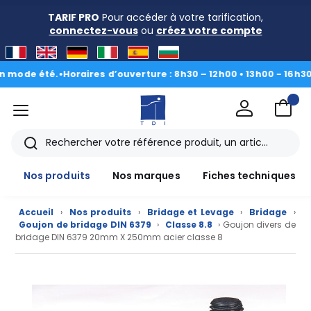
TARIF PRO
Pour accéder à votre tarification,
connectez-vous
ou
créez votre compte
e été.
•
Horaires d’ouverture : 8h30 – 12h00 • 13h00 - 16h30
|
Du 3 
menu
TDI
Rechercher
Nos produits
Nos marques
Fiches techniques
Accueil
›
Nos produits
›
Bridage et Levage
›
Bridage
›
Goujon de bridage DIN 6379
›
Classe 8.8
› Goujon divers de
bridage DIN 6379 20mm X 250mm acier classe 8