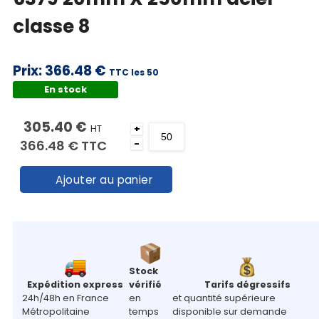
classe 8
Prix:
366.48 €
TTC les 50
En stock
305.40 €
HT
+
366.48 €
TTC
-
Ajouter au panier
Stock
Expédition express
vérifié
Tarifs dégressifs
24h/48h en France
en
et quantité supérieure
Métropolitaine
temps
disponible sur demande