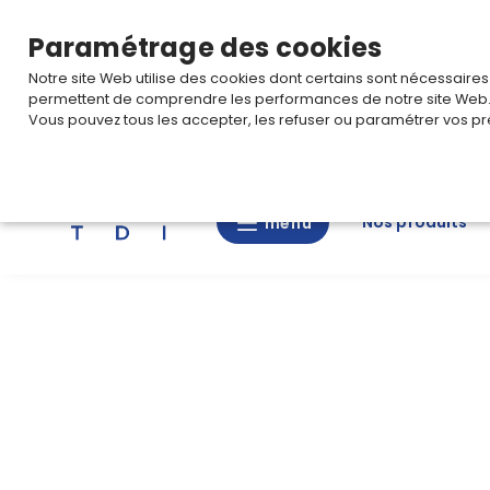
TARIF PRO
Pour accéder à votre tarification,
connectez-
Paramétrage des cookies
Notre site Web utilise des cookies dont certains sont nécessaire
permettent de comprendre les performances de notre site Web
Vous pouvez tous les accepter, les refuser ou paramétrer vos pr
Rechercher
Nos produits
menu
menu
Nos
produits
CAD/3D