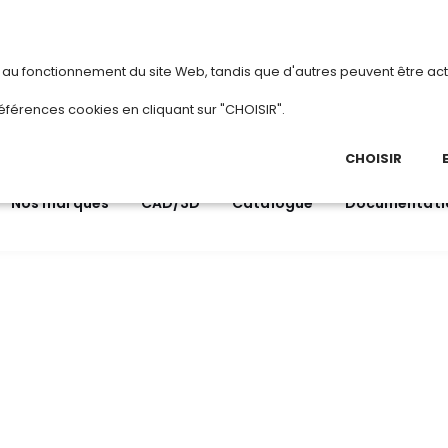
vous
ou
créez votre compte
Du 3 au 28 aoû
s au fonctionnement du site Web, tandis que d'autres peuvent être act
.
éférences cookies en cliquant sur "CHOISIR".
03 
Ap
CHOISIR
Nos marques
CAD/3D
Catalogue
Documentati