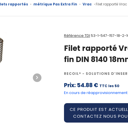
ilets rapportés
›
métrique Pas Extra Fin
›
Vrac
› Filet rapporté Vra
Référence TDI
53-1-547-157-18-2-
Filet rapporté V
fin DIN 8140 18m
RECOIL® - SOLUTIONS D’INSER
Prix:
54.88 €
TTC les 50
En cours de réapprovisionnement
CE PRODUIT EST ACTUELL
CONTACTEZ NOUS POUR