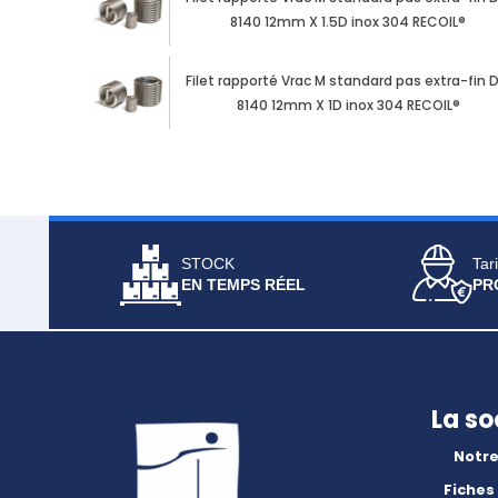
8140 12mm X 1.5D inox 304 RECOIL®
Filet rapporté Vrac M standard pas extra-fin D
8140 12mm X 1D inox 304 RECOIL®
STOCK
Tari
EN TEMPS RÉEL
PR
La so
Notre
Fiches