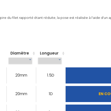
re du filet rapporté étant réduite, la pose est réalisée à l'aide d'un 
Diamètre
Longueur
20mm
1.5D
20mm
1D
EN CO