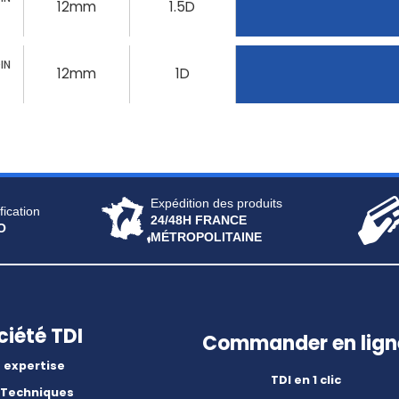
12mm
1.5D
IN
12mm
1D
Expédition des produits
fication
24/48H FRANCE
O
MÉTROPOLITAINE
ciété TDI
Commander en lign
 expertise
TDI en 1 clic
 Techniques