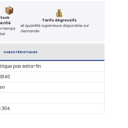
Stock
Tarifs dégressifs
érifié
et quantité supérieure disponible sur
en temps
demande
éel
CARACTÉRISTIQUES
rique pas extra-fin
 8140
mm
x 304