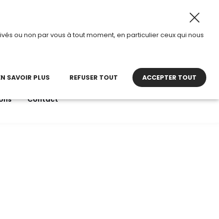
t 2026, TDI passe en mode été.
•
Horaires d’ouverture : 
ivés ou non par vous à tout moment, en particulier ceux qui nous
22 27 30 27
contact@tdi.fr
pel non surtaxé
EN SAVOIR PLUS
REFUSER TOUT
ACCEPTER TOUT
ons
Contact