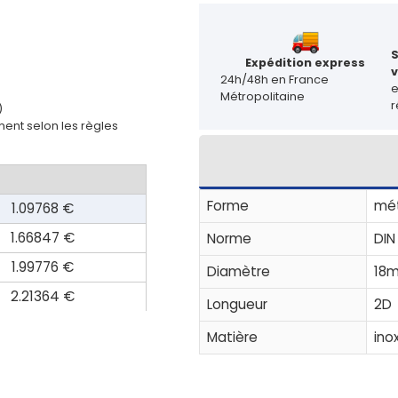
Expédition express
v
24h/48h en France
Métropolitaine
r
)
ent selon les règles
Forme
mét
1.09768 €
1.66847 €
Norme
DIN
1.99776 €
Diamètre
18
2.21364 €
Longueur
2D
Matière
ino