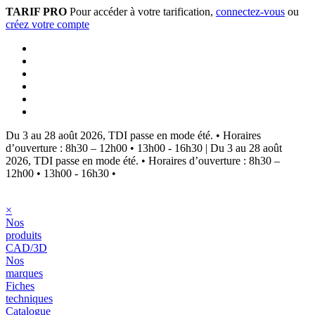
TARIF PRO
Pour accéder à votre tarification,
connectez-vous
ou
créez votre compte
Du 3 au 28 août 2026, TDI passe en mode été.
•
Horaires
d’ouverture : 8h30 – 12h00 • 13h00 - 16h30
|
Du 3 au 28 août
2026, TDI passe en mode été.
•
Horaires d’ouverture : 8h30 –
12h00 • 13h00 - 16h30
•
×
Nos
produits
CAD/3D
Nos
marques
Fiches
techniques
Catalogue