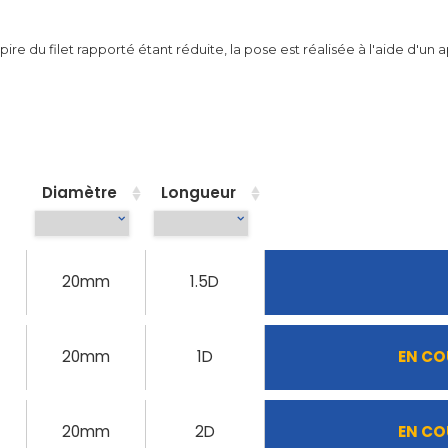
re du filet rapporté étant réduite, la pose est réalisée à l'aide d'un 
Diamètre
Longueur
20mm
1.5D
20mm
1D
EN CO
20mm
2D
EN CO