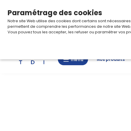
TARIF PRO
Pour accéder à votre tarification,
connectez-
Paramétrage des cookies
Notre site Web utilise des cookies dont certains sont nécessaire
permettent de comprendre les performances de notre site Web
Vous pouvez tous les accepter, les refuser ou paramétrer vos pr
Rechercher
Nos produits
menu
menu
Nos
produits
CAD/3D