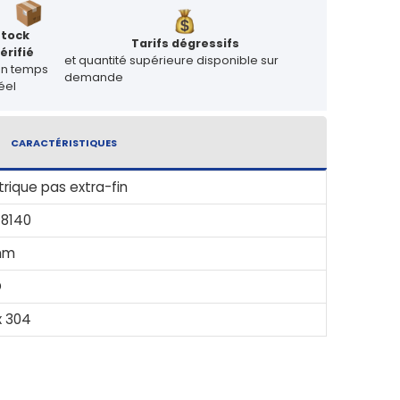
Stock
Tarifs dégressifs
érifié
et quantité supérieure disponible sur
en temps
demande
éel
CARACTÉRISTIQUES
rique pas extra-fin
 8140
mm
D
x 304