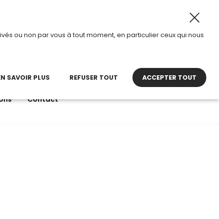
ût 2026, TDI passe en mode été.
•
Horaires d’ouverture :
ivés ou non par vous à tout moment, en particulier ceux qui nous
22 27 30 27
contact@tdi.fr
pel non surtaxé
EN SAVOIR PLUS
REFUSER TOUT
ACCEPTER TOUT
ons
Contact