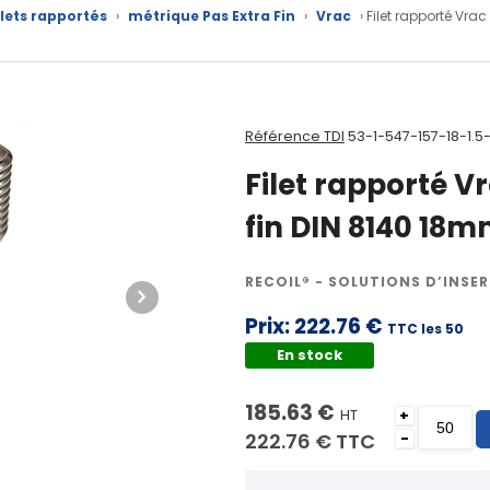
ilets rapportés
›
métrique Pas Extra Fin
›
Vrac
› Filet rapporté Vra
Référence TDI
53-1-547-157-18-1.5
Filet rapporté V
fin DIN 8140 18m
RECOIL® - SOLUTIONS D’INSER
Prix:
222.76 €
TTC les 50
En stock
185.63 €
HT
+
222.76 €
TTC
-