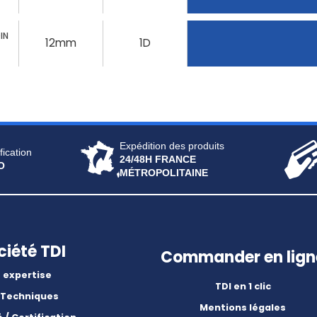
IN
12mm
1D
Expédition des produits
fication
24/48H FRANCE
O
MÉTROPOLITAINE
ciété TDI
Commander en lign
 expertise
TDI en 1 clic
 Techniques
Mentions légales