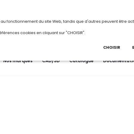
vous
ou
créez votre compte
Du 3 au 28 ao
s au fonctionnement du site Web, tandis que d'autres peuvent être act
.
éférences cookies en cliquant sur "CHOISIR".
03 
Ap
CHOISIR
Nos marques
CAD/3D
Catalogue
Documentati