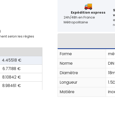
Expédition express
v
24h/48h en France
Métropolitaine
r
)
ent selon les règles
Forme
mét
4.45518 €
Norme
DIN
6.77188 €
Diamètre
18
8.10842 €
Longueur
1.5
8.98461 €
Matière
ino