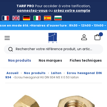
TARIF PRO
Pour accéder à votre tarification,
connectez-vous
ou
créez votre compte
en mode été.
•
Horaires d’ouverture : 8h30 – 12h00 • 13h00 - 16h30
menu
TDI
Rechercher
Nos produits
Nos marques
Fiches techniques
Accueil
›
Nos produits
›
Laiton
›
Ecrou hexagonal DIN
934
› Ecrou hexagonal HU DIN 934 M3 X 0.50 laiton