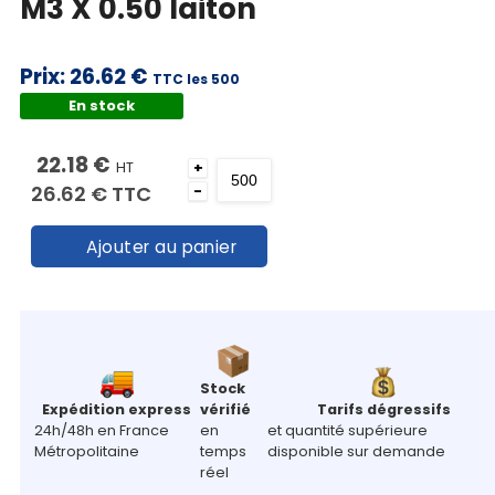
M3 X 0.50 laiton
Prix:
26.62 €
TTC les 500
En stock
22.18 €
HT
+
26.62 €
TTC
-
Ajouter au panier
Stock
Expédition express
vérifié
Tarifs dégressifs
24h/48h en France
en
et quantité supérieure
Métropolitaine
temps
disponible sur demande
réel