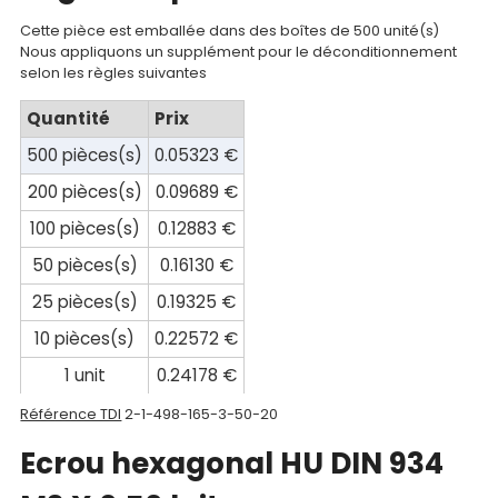
compte
Cette pièce est emballée dans des boîtes de 500 unité(s)
Nous appliquons un supplément pour le déconditionnement
Mon
selon les règles suivantes
panier
Quantité
Prix
Contact
500 pièces(s)
0.05323 €
200 pièces(s)
0.09689 €
100 pièces(s)
0.12883 €
50 pièces(s)
0.16130 €
25 pièces(s)
0.19325 €
10 pièces(s)
0.22572 €
1 unit
0.24178 €
Référence TDI
2-1-498-165-3-50-20
Ecrou hexagonal HU DIN 934