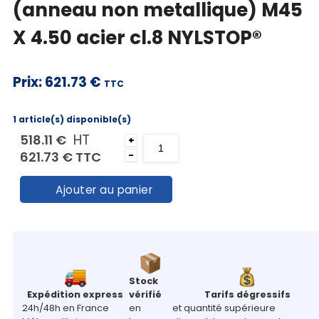
(anneau non metallique) M45
Mon
X 4.50 acier cl.8 NYLSTOP®
panier
Contact
Prix:
621.73 €
TTC
1 article(s) disponible(s)
HT
518.11 €
+
621.73 €
TTC
-
Ajouter au panier
Stock
Expédition express
vérifié
Tarifs dégressifs
24h/48h en France
en
et quantité supérieure