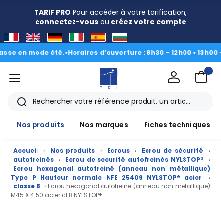
TARIF PRO
Pour accéder à votre tarification,
connectez-vous
ou
créez votre compte
 en mode été.
•
Horaires d’ouverture : 8h30 – 12h00 • 13h00 - 16h3
menu
TDI
Rechercher
Nos produits
Nos marques
Fiches techniques
Accueil
›
Nos produits
›
Ecrous
›
Ecrou de sécurité
›
autofreinés
›
Ecrou de securité autofreinés NYLSTOP®
›
Ecrou hexagonal autofreiné (anneau non métallique)
Type P Hauteur normale NFE 25409 NYLSTOP® acier
›
classe 8
› Ecrou hexagonal autofreiné (anneau non metallique)
M45 X 4.50 acier cl.8 NYLSTOP®