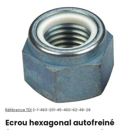
Nos
produits
CAD/3D
Nos
marques
Fiches
techniques
Catalogue
Documentations
Référence TDI
2-1-483-201-45-450-62-48-29
Mon
Ecrou hexagonal autofreiné
compte