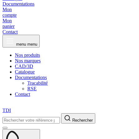
Documentations
Mon
compte
Mon
panier
Contact
menu
menu
Nos produits
Nos marques
CAD/3D
Catalogue
Documentations
Traçabilité
RSE
Contact
TDI
Rechercher