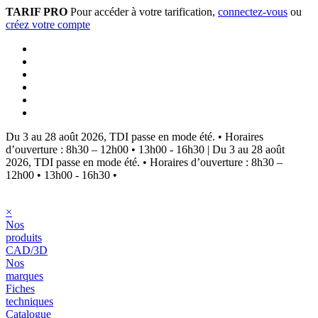
TARIF PRO
Pour accéder à votre tarification,
connectez-vous
ou
créez votre compte
Du 3 au 28 août 2026, TDI passe en mode été.
•
Horaires
d’ouverture : 8h30 – 12h00 • 13h00 - 16h30
|
Du 3 au 28 août
2026, TDI passe en mode été.
•
Horaires d’ouverture : 8h30 –
12h00 • 13h00 - 16h30
•
×
Nos
produits
CAD/3D
Nos
marques
Fiches
techniques
Catalogue