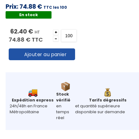
Prix:
74.88 €
TTC les 100
En stock
62.40 €
HT
+
74.88 €
TTC
-
Ajouter au panier
Stock
Expédition express
vérifié
Tarifs dégressifs
24h/48h en France
en
et quantité supérieure
Métropolitaine
temps
disponible sur demande
réel