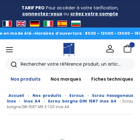
TARIF PRO
Pour accéder à votre tarification,
connectez-vous
ou
créez votre compte
mode été.
•
Horaires d’ouverture : 8h30 – 12h00 • 13h00 - 16h30
|
Du
menu
TDI
Rechercher
Nos produits
Nos marques
Fiches techniques
Accueil
›
Nos produits
›
Ecrous
›
Ecrou hexagonaux
Inox
›
Inox A4
›
Ecrou borgne DIN 1587 inox A4
› Ecrou
borgne DIN 1587 M6 X 1.00 inox A4