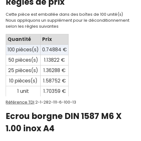
Regles de prix
Documentations
Mon
Cette pièce est emballée dans des boîtes de 100 unité(s)
Nous appliquons un supplément pour le déconditionnement
compte
selon les règles suivantes
Mon
Quantité
Prix
panier
100 pièces(s)
0.74884 €
Contact
50 pièces(s)
1.13822 €
25 pièces(s)
1.36288 €
10 pièces(s)
1.58752 €
1 unit
1.70359 €
Référence TDI
2-1-282-111-6-100-13
Ecrou borgne DIN 1587 M6 X
1.00 inox A4