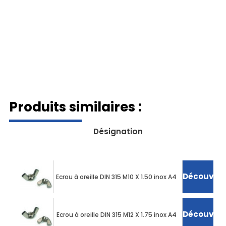
Produits similaires :
Désignation
Découvrir 
Ecrou à oreille DIN 315 M10 X 1.50 inox A4
Découvrir 
Ecrou à oreille DIN 315 M12 X 1.75 inox A4