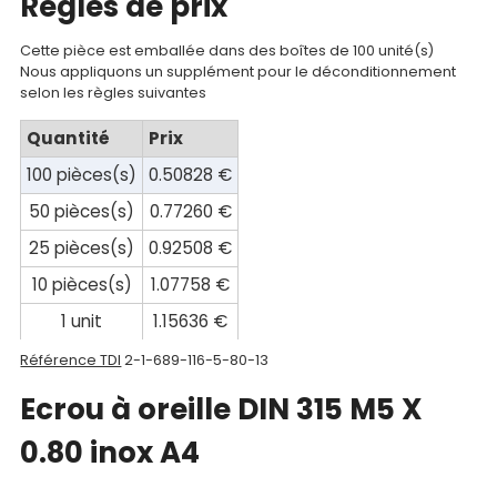
Regles de prix
Mon
Cette pièce est emballée dans des boîtes de 100 unité(s)
compte
Nous appliquons un supplément pour le déconditionnement
selon les règles suivantes
Mon
Quantité
Prix
panier
100 pièces(s)
0.50828 €
Contact
50 pièces(s)
0.77260 €
25 pièces(s)
0.92508 €
10 pièces(s)
1.07758 €
1 unit
1.15636 €
Référence TDI
2-1-689-116-5-80-13
Ecrou à oreille DIN 315 M5 X
0.80 inox A4