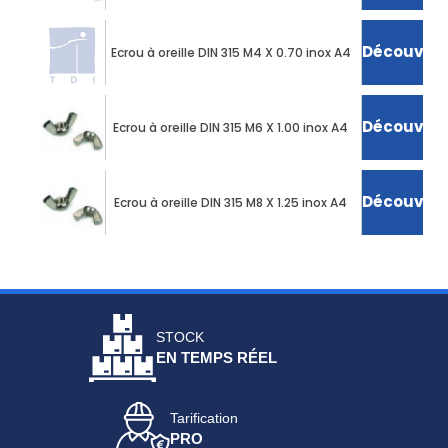
Découvrir 
Ecrou à oreille DIN 315 M4 X 0.70 inox A4
Découvrir 
Ecrou à oreille DIN 315 M6 X 1.00 inox A4
Découvrir 
Ecrou à oreille DIN 315 M8 X 1.25 inox A4
STOCK
EN TEMPS RÉEL
Tarification
PRO