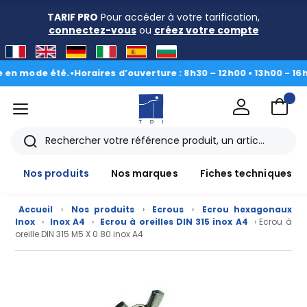
TARIF PRO
Pour accéder à votre tarification,
connectez-vous
ou
créez votre compte
mode été.
•
Horaires d’ouverture : 8h30 – 12h00 • 13h00 - 16h30
|
Du
menu
TDI
Rechercher
Nos produits
Nos marques
Fiches techniques
Accueil
›
Nos produits
›
Ecrous
›
Ecrou hexagonaux
Inox
›
Inox A4
›
Ecrou à oreilles DIN 315 inox A4
› Ecrou à
oreille DIN 315 M5 X 0.80 inox A4