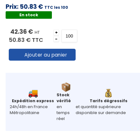
Prix:
50.83 €
TTC les 100
En stock
42.36 €
HT
+
50.83 €
TTC
-
Ajouter au panier
Stock
Expédition express
vérifié
Tarifs dégressifs
24h/48h en France
en
et quantité supérieure
Métropolitaine
temps
disponible sur demande
réel