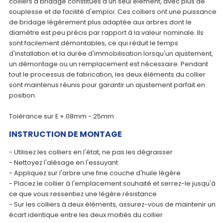
colliers à bridage constitués d'un seul élément, avec plus de
souplesse et de facilité d'emploi. Ces colliers ont une puissance
de bridage légérement plus adaptée aux arbres dont le
diamètre est peu précis par rapport à la valeur nominale. Ils
sont facilement démontables, ce qui réduit le temps
d'installation et la durée d'immobilisation lorsqu'un ajustement,
un démontage ou un remplacement est nécessaire. Pendant
tout le processus de fabrication, les deux éléments du collier
sont maintenus réunis pour garantir un ajustement parfait en
position.
Tolérance sur E +.08mm -.25mm
INSTRUCTION DE MONTAGE
- Utilisez les colliers en l'état, ne pas les dégraisser
- Nettoyez l'alésage en l'essuyant
- Appliquez sur l'arbre une fine couche d'huile légère
- Placez le collier à l'emplacement souhaité et serrez-le jusqu'à
ce que vous ressentiez une légère résistance
- Sur les colliers à deux éléments, assurez-vous de maintenir un
écart identique entre les deux moitiés du collier