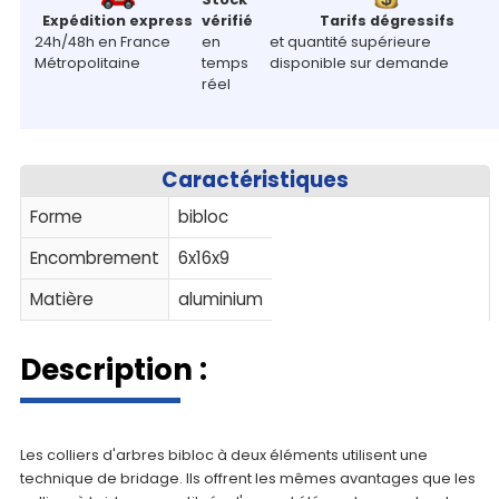
panier
Expédition express
vérifié
Tarifs dégressifs
24h/48h en France
en
et quantité supérieure
Contact
Métropolitaine
temps
disponible sur demande
réel
Caractéristiques
Forme
bibloc
Encombrement
6x16x9
Matière
aluminium
Description :
Les colliers d'arbres bibloc à deux éléments utilisent une
technique de bridage. Ils offrent les mêmes avantages que les