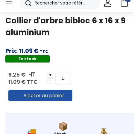
Nos
Rechercher
menu
Référence TDI
36-1-280-1-95
produits
Collier d'arbre bibloc 6 x 16 x 9
CAD/3D
aluminium
Nos
marques
Prix:
11.09 €
TTC
Fiches
En stock
techniques
HT
9.25 €
+
Catalogue
11.09 €
TTC
-
Documentations
Ajouter au panier
Mon
compte
Mon
Stock