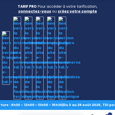
TARIF PRO
Pour accéder à votre tarification,
connectez-vous
ou
créez votre compte
Accueil
›
Nos produits
›
Transmissions et Accessoires
›
Les Colliers d'arbres
›
Bibloc
›
Aluminium
› Collier d'arbre
bibloc 6 x 16 x 9 aluminium
: 8h30 – 12h00 • 13h00 - 16h30
|
Du 3 au 28 août 2026, TDI passe