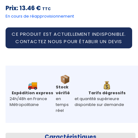
compte
Prix:
13.46 €
TTC
Mon
En cours de réapprovisionnement
panier
CE PRODUIT EST ACTUELLEMENT INDISPONIBLE.
Contact
CONTACTEZ NOUS POUR ÉTABLIR UN DEVIS
Stock
Expédition express
vérifié
Tarifs dégressifs
24h/48h en France
en
et quantité supérieure
Métropolitaine
temps
disponible sur demande
réel
Caractéristiques