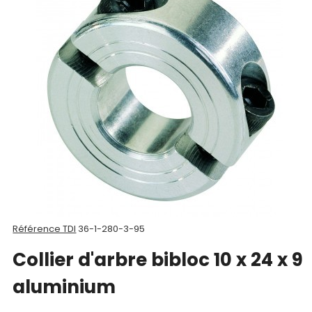
Nos
produits
CAD/3D
Nos
marques
Fiches
techniques
Catalogue
Référence TDI
36-1-280-3-95
Collier d'arbre bibloc 10 x 24 x 9
Documentations
aluminium
Mon