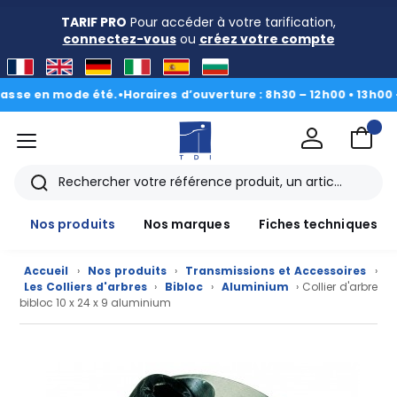
TARIF PRO
Pour accéder à votre tarification,
connectez-vous
ou
créez votre compte
 en mode été.
•
Horaires d’ouverture : 8h30 – 12h00 • 13h00 - 16h
menu
TDI
Rechercher
Nos produits
Nos marques
Fiches techniques
Accueil
›
Nos produits
›
Transmissions et Accessoires
›
Les Colliers d'arbres
›
Bibloc
›
Aluminium
› Collier d'arbre
bibloc 10 x 24 x 9 aluminium