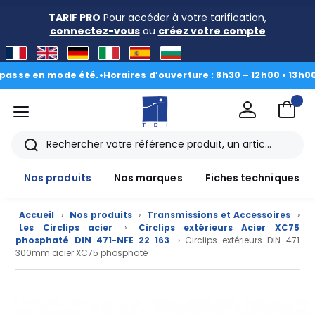
TARIF PRO
Pour accéder à votre tarification,
connectez-vous
ou
créez votre compte
se en mode été.
•
Horaires d’ouverture : 8h30 – 12h00 • 13h00 - 1
menu
TDI
Rechercher
Nos produits
Nos marques
Fiches techniques
Accueil
›
Nos produits
›
Transmissions et Accessoires
›
Les Circlips acier
›
Circlips extérieurs Acier XC75
phosphaté DIN 471-NFE 22 163
› Circlips extérieurs DIN 471
300mm acier XC75 phosphaté