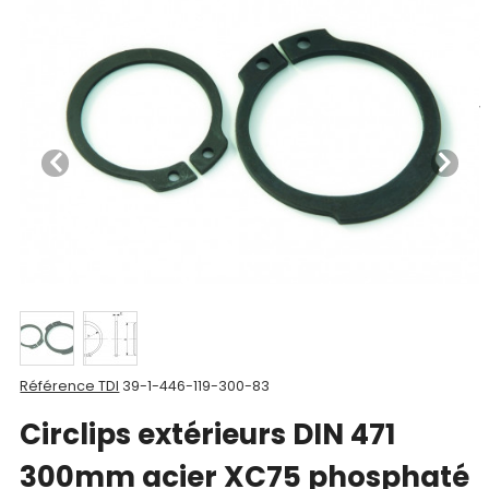
Nos
produits
CAD/3D
Nos
marques
Fiches
techniques
Catalogue
Documentations
Référence TDI
39-1-446-119-300-83
Mon
Circlips extérieurs DIN 471
compte
300mm acier XC75 phosphaté