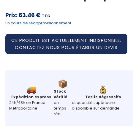
Mon
panier
Prix:
63.46 €
TTC
En cours de réapprovisionnement
Contact
CE PRODUIT EST ACTUELLEMENT INDISPONIBLE.
CONTACTEZ NOUS POUR ÉTABLIR UN DEVIS
Stock
Expédition express
vérifié
Tarifs dégressifs
24h/48h en France
en
et quantité supérieure
Métropolitaine
temps
disponible sur demande
réel