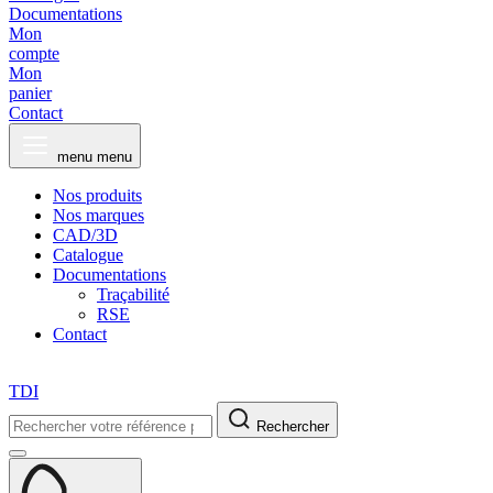
Documentations
Mon
compte
Mon
panier
Contact
menu
menu
Nos produits
Nos marques
CAD/3D
Catalogue
Documentations
Traçabilité
RSE
Contact
TDI
Rechercher