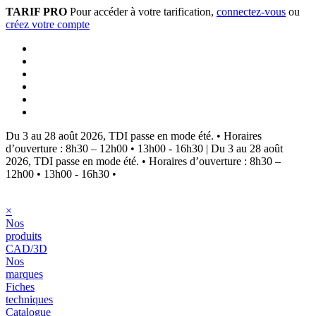
TARIF PRO
Pour accéder à votre tarification,
connectez-vous
ou
créez votre compte
Du 3 au 28 août 2026, TDI passe en mode été.
•
Horaires
d’ouverture : 8h30 – 12h00 • 13h00 - 16h30
|
Du 3 au 28 août
2026, TDI passe en mode été.
•
Horaires d’ouverture : 8h30 –
12h00 • 13h00 - 16h30
•
×
Nos
produits
CAD/3D
Nos
marques
Fiches
techniques
Catalogue