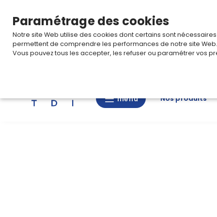
TARIF PRO
Pour accéder à votre tarification,
connectez-
Paramétrage des cookies
Notre site Web utilise des cookies dont certains sont nécessaire
permettent de comprendre les performances de notre site Web
Vous pouvez tous les accepter, les refuser ou paramétrer vos pr
Rechercher
Nos produits
menu
menu
Nos
produits
CAD/3D