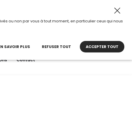
 2026, TDI passe en mode été.
•
Horaires d’ouverture : 8
ivés ou non par vous à tout moment, en particulier ceux qui nous
22 27 30 27
contact@tdi.fr
pel non surtaxé
EN SAVOIR PLUS
REFUSER TOUT
ACCEPTER TOUT
ons
Contact