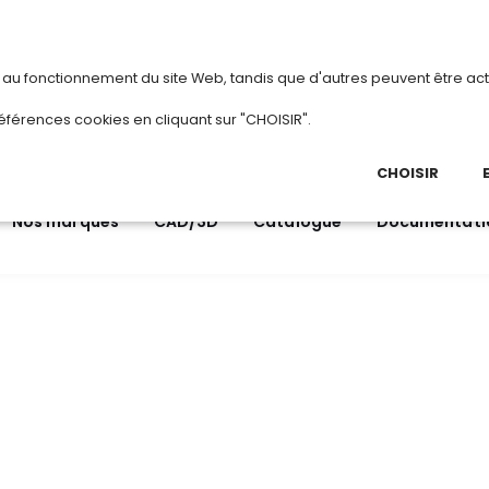
vous
ou
créez votre compte
Du 3 au 28 août
s au fonctionnement du site Web, tandis que d'autres peuvent être act
.
éférences cookies en cliquant sur "CHOISIR".
03 
Ap
CHOISIR
Nos marques
CAD/3D
Catalogue
Documentati