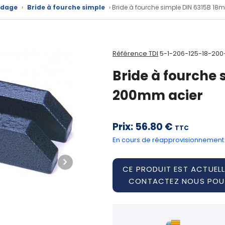
idage
›
Bride à fourche simple
› Bride à fourche simple DIN 6315B 1
Référence TDI
5-1-206-125-18-200
Bride à fourche
200mm acier
Prix:
56.80 €
TTC
En cours de réapprovisionnement
CE PRODUIT EST ACTUELL
CONTACTEZ NOUS POUR