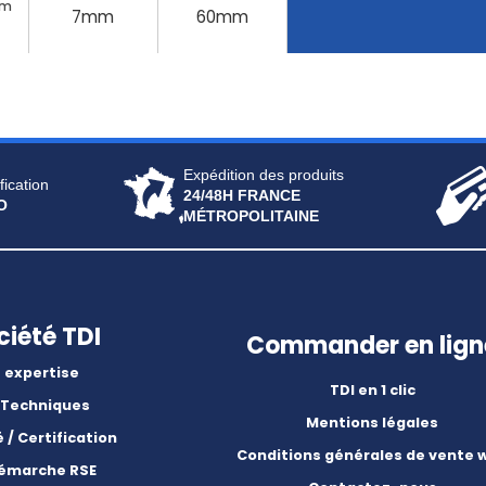
mm
7mm
60mm
Expédition des produits
fication
24/48H FRANCE
O
MÉTROPOLITAINE
ciété TDI
Commander en lign
 expertise
TDI en 1 clic
 Techniques
Mentions légales
é / Certification
Conditions générales de vente 
démarche RSE