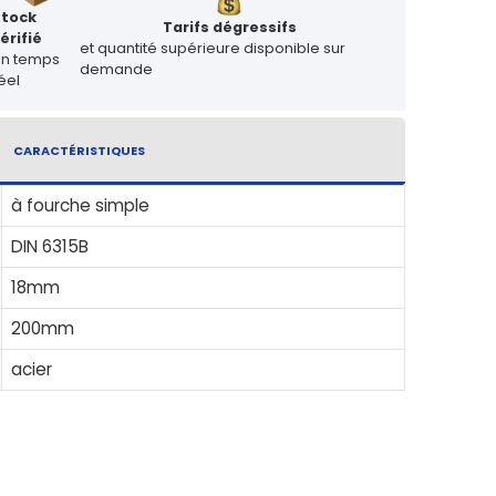
Stock
Tarifs dégressifs
érifié
et quantité supérieure disponible sur
en temps
demande
éel
CARACTÉRISTIQUES
à fourche simple
DIN 6315B
18mm
200mm
acier