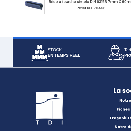
Bride à fourche simple DIN 6315B 7mm X 60
acier REF 70466
STOCK
Tari
EN TEMPS RÉEL
PR
La so
Notre
Fiches
Traçabilit
Notre 