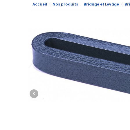
Accueil
›
Nos produits
›
Bridage et Levage
›
Br
Nos
marques
Fiches
techniques
Catalogue
Documentations
Mon
compte
Mon
panier
Contact