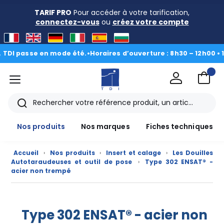
TARIF PRO
Pour accéder à votre tarification,
connectez-vous
ou
créez votre compte
DI passe en mode été.
•
Horaires d’ouverture : 8h30 – 12h00 • 13h
menu
TDI
Rechercher
Nos produits
Nos marques
Fiches techniques
Accueil
›
Nos produits
›
Insert et calage
›
Les Douilles
Autotaraudeuses et outil de pose
›
Type 302 ENSAT® -
acier non trempé
Nos
produits
Type 302 ENSAT® - acier non
CAD/3D