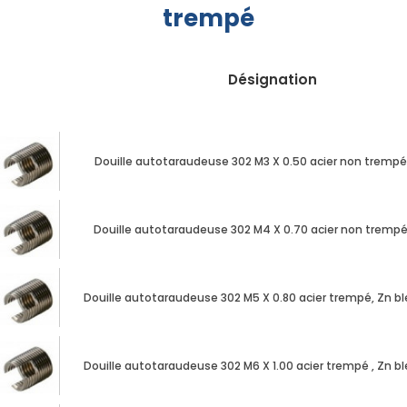
trempé
Nos
marques
Désignation
Fiches
techniques
Catalogue
Douille autotaraudeuse 302 M3 X 0.50 acier non tremp
Documentations
Douille autotaraudeuse 302 M4 X 0.70 acier non tremp
Mon
compte
Douille autotaraudeuse 302 M5 X 0.80 acier trempé, Zn b
Mon
panier
Douille autotaraudeuse 302 M6 X 1.00 acier trempé , Zn b
Contact