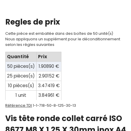
compte
Mon
Regles de prix
panier
Cette pièce est emballée dans des boîtes de 50 unité(s)
Contact
Nous appliquons un supplément pour le déconditionnement
selon les règles suivantes
Quantité
Prix
50 pièces(s)
1.90890 €
25 pièces(s)
2.90152 €
10 pièces(s)
3.47419 €
1 unit
3.84961 €
Référence TDI
1-1-718-50-8-125-30-13
Vis tête ronde collet carré ISO
8677 M8 X 1.25 X 30mm inox A4