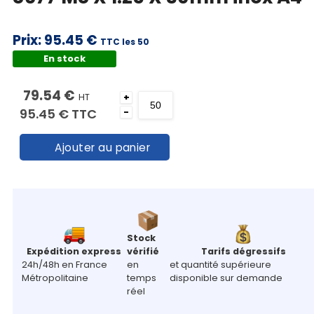
Prix:
95.45 €
TTC les 50
En stock
79.54 €
HT
+
95.45 €
TTC
-
Ajouter au panier
Stock
Expédition express
vérifié
Tarifs dégressifs
24h/48h en France
en
et quantité supérieure
Métropolitaine
temps
disponible sur demande
réel