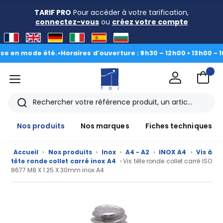
TARIF PRO
Pour accéder à votre tarification,
connectez-vous
ou
créez votre compte
 mode été.
•
Horaires d’ouverture : 8h30 – 12h00 • 13h00 - 16h30
|
D
menu
TDI
Rechercher
Nos produits
Nos marques
Fiches techniques
Accueil
›
Nos produits
›
Inox
›
A4 - A2
›
INOX A4
›
Vis à
tête ronde collet carré inox A4
› Vis tête ronde collet carré ISO
8677 M8 X 1.25 X 30mm inox A4