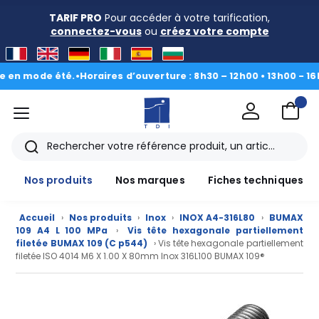
TARIF PRO
Pour accéder à votre tarification,
connectez-vous
ou
créez votre compte
mode été.
•
Horaires d’ouverture : 8h30 – 12h00 • 13h00 - 16h30
|
Du
menu
TDI
Rechercher
Nos produits
Nos marques
Fiches techniques
Accueil
›
Nos produits
›
Inox
›
INOX A4-316L80
›
BUMAX
109 A4 L 100 MPa
›
Vis tête hexagonale partiellement
filetée BUMAX 109 (C p544)
› Vis tête hexagonale partiellement
filetée ISO 4014 M6 X 1.00 X 80mm Inox 316L100 BUMAX 109®