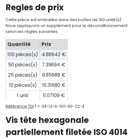
Regles de prix
Mon
compte
Cette pièce est emballée dans des boîtes de 100 unité(s)
Nous appliquons un supplément pour le déconditionnement
Mon
selon les règles suivantes
panier
Quantité
Prix
Contact
100 pièces(s)
4.86642 €
50 pièces(s)
7.39694 €
25 pièces(s)
8.85688 €
10 pièces(s)
10.31680 €
1 unit
11.07109 €
Référence TDI
1-1-34-13-6-100-80-22-4
Vis tête hexagonale
partiellement filetée ISO 4014