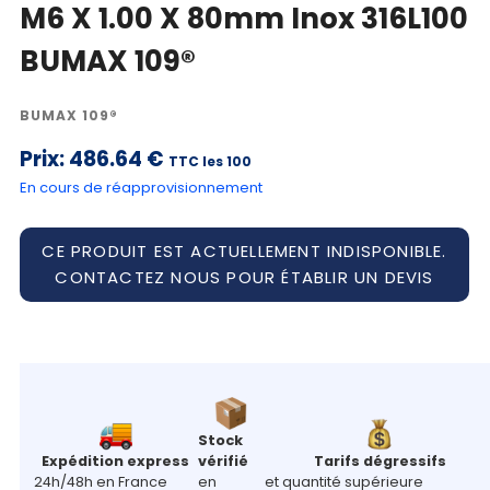
M6 X 1.00 X 80mm Inox 316L100
BUMAX 109®
BUMAX 109®
Prix:
486.64 €
TTC les 100
En cours de réapprovisionnement
CE PRODUIT EST ACTUELLEMENT INDISPONIBLE.
CONTACTEZ NOUS POUR ÉTABLIR UN DEVIS
Stock
Expédition express
vérifié
Tarifs dégressifs
24h/48h en France
en
et quantité supérieure