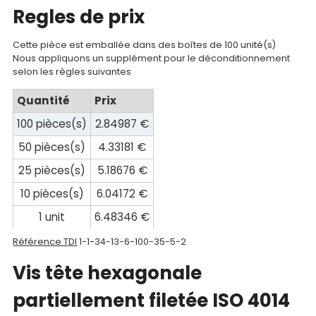
Regles de prix
Documentations
Cette pièce est emballée dans des boîtes de 100 unité(s)
Mon
Nous appliquons un supplément pour le déconditionnement
selon les règles suivantes
compte
Quantité
Prix
Mon
100 pièces(s)
2.84987 €
panier
50 pièces(s)
4.33181 €
Contact
25 pièces(s)
5.18676 €
10 pièces(s)
6.04172 €
1 unit
6.48346 €
Référence TDI
1-1-34-13-6-100-35-5-2
Vis tête hexagonale
partiellement filetée ISO 4014