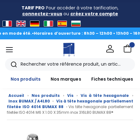
TARIF PRO
Pour accéder à votre tarification,
connectez-vous
ou
créez votre compte
ode été.
•
Horaires d’ouverture : 8h30 – 12h00 • 13h00 - 16h30
|
Du 
menu
TDI
Rechercher
Nos produits
Nos marques
Fiches techniques
Accueil
›
Nos produits
›
Vis
›
Vis à tête hexagonale
›
Inox BUMAX / A4L80
›
Vis à tête hexagonale partiellement
filetée ISO 4014 BUMAX 88
› Vis tête hexagonale partiellement
filetée ISO 4014 M6 X 1.00 X 35mm inox 316L80 BUMAX 88®