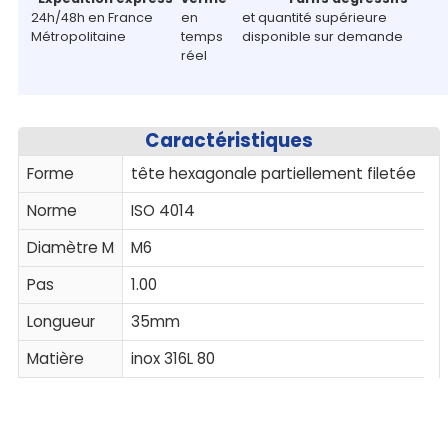
24h/48h en France
en
et quantité supérieure
Métropolitaine
temps
disponible sur demande
réel
Caractéristiques
Forme
tête hexagonale partiellement filetée
Norme
ISO 4014
Diamètre M
M6
Pas
1.00
Longueur
35mm
Matière
inox 316L 80