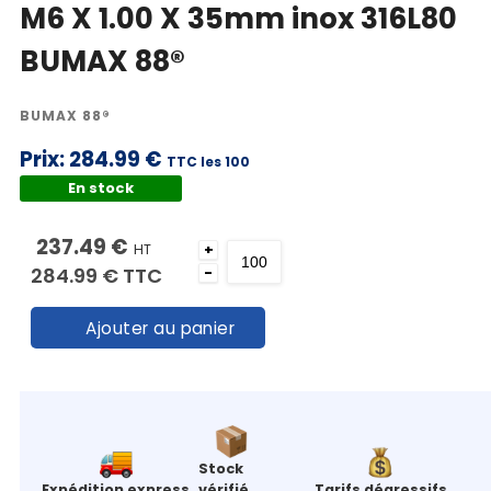
M6 X 1.00 X 35mm inox 316L80
BUMAX 88®
BUMAX 88®
Prix:
284.99 €
TTC les 100
En stock
237.49 €
HT
+
284.99 €
TTC
-
Ajouter au panier
Stock
Expédition express
vérifié
Tarifs dégressifs