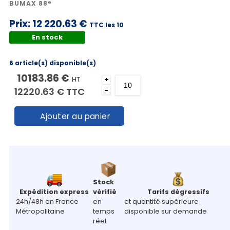
BUMAX 88®
Prix:
12 220.63 €
TTC les 10
En stock
6 article(s) disponible(s)
10183.86 €
HT
+
12220.63 €
TTC
-
Ajouter au panier
Stock
Expédition express
vérifié
Tarifs dégressifs
24h/48h en France
en
et quantité supérieure
Métropolitaine
temps
disponible sur demande
réel