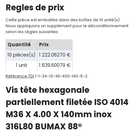
Regles de prix
Documentations
Cette pièce est emballée dans des boîtes de 10 unité(s)
Mon
Nous appliquons un supplément pour le déconditionnement
compte
selon les règles suivantes
Quantité
Prix
Mon
panier
10 pièces(s)
1 222.06270 €
1 unit
1 639.60079 €
Contact
Référence TDI
1-1-34-13-36-400-140-5-2
Vis tête hexagonale
partiellement filetée ISO 4014
M36 X 4.00 X 140mm inox
316L80 BUMAX 88®