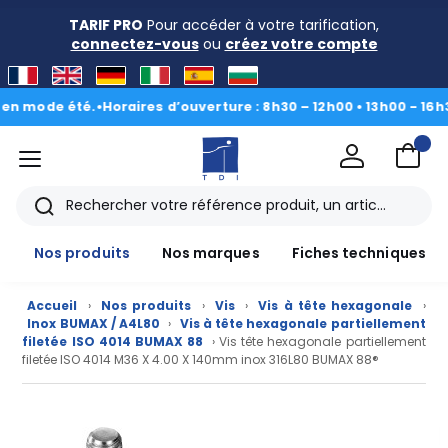
TARIF PRO
Pour accéder à votre tarification,
connectez-vous
ou
créez votre compte
ode été.
•
Horaires d’ouverture : 8h30 – 12h00 • 13h00 - 16h30
|
Du 
menu
TDI
Rechercher
Nos produits
Nos marques
Fiches techniques
Accueil
›
Nos produits
›
Vis
›
Vis à tête hexagonale
›
Inox BUMAX / A4L80
›
Vis à tête hexagonale partiellement
filetée ISO 4014 BUMAX 88
› Vis tête hexagonale partiellement
filetée ISO 4014 M36 X 4.00 X 140mm inox 316L80 BUMAX 88®