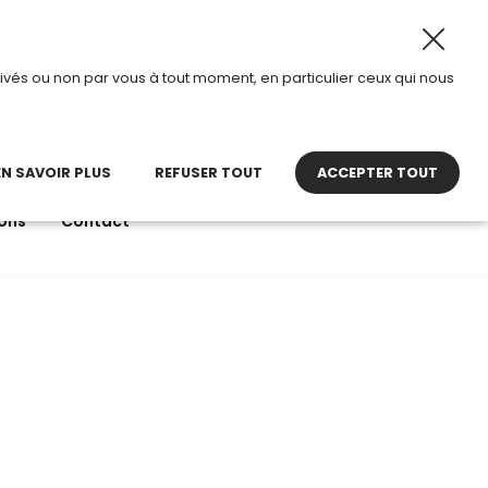
I passe en mode été.
•
Horaires d’ouverture : 8h30 – 12h
ivés ou non par vous à tout moment, en particulier ceux qui nous
22 27 30 27
contact@tdi.fr
pel non surtaxé
EN SAVOIR PLUS
REFUSER TOUT
ACCEPTER TOUT
ons
Contact