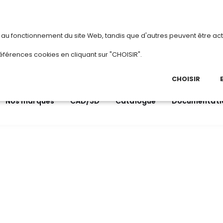
vous
ou
créez votre compte
Du 3 au 28 août 2026, TD
s au fonctionnement du site Web, tandis que d'autres peuvent être act
.
éférences cookies en cliquant sur "CHOISIR".
03 
Ap
CHOISIR
Nos marques
CAD/3D
Catalogue
Documentati