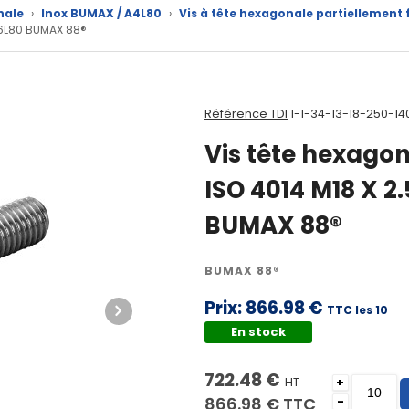
nale
›
Inox BUMAX / A4L80
›
Vis à tête hexagonale partiellement 
316L80 BUMAX 88®
Référence TDI
1-1-34-13-18-250-14
Vis tête hexagon
ISO 4014 M18 X 2
BUMAX 88®
BUMAX 88®
Prix:
866.98 €
TTC les 10
En stock
722.48 €
HT
+
866.98 €
TTC
-