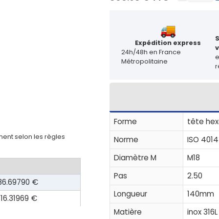
Expédition express
v
24h/48h en France
Métropolitaine
r
Forme
tête hex
ent selon les règles
Norme
ISO 4014
Diamètre M
M18
Pas
2.50
86.69790 €
Longueur
140mm
116.31969 €
Matière
inox 316L