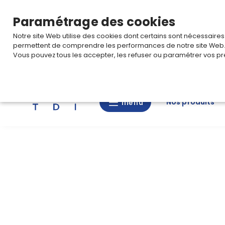
TARIF PRO
Pour accéder à votre tarification,
connectez-
Paramétrage des cookies
Notre site Web utilise des cookies dont certains sont nécessaire
permettent de comprendre les performances de notre site Web
Vous pouvez tous les accepter, les refuser ou paramétrer vos pr
Rechercher
Nos produits
menu
menu
Nos