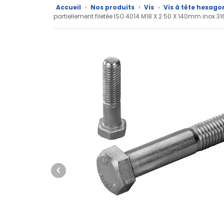
produits
Accueil
›
Nos produits
›
Vis
›
Vis à tête hexago
partiellement filetée ISO 4014 M18 X 2.50 X 140mm inox 
CAD/3D
Nos
marques
Fiches
techniques
Catalogue
Documentations
Mon
compte
Mon
panier