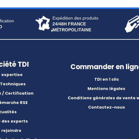
Expédition des produits
fication
24/48H FRANCE
O
MÉTROPOLITAINE
ciété TDI
Commander en lign
 expertise
TDI en 1 clic
 Techniques
Mentions légales
é / Certification
Conditions générales de vente 
démarche RSE
Contactez-nous
tualités
e des experts
 rejoindre