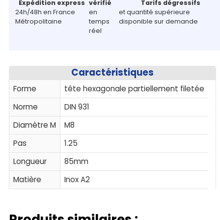
Expédition express
vérifié
Tarifs dégressifs
24h/48h en France
en
et quantité supérieure
Métropolitaine
temps
disponible sur demande
réel
Caractéristiques
Forme
tête hexagonale partiellement filetée
Norme
DIN 931
Diamètre M
M8
Pas
1.25
Longueur
85mm
Matière
Inox A2
Produits similaires :