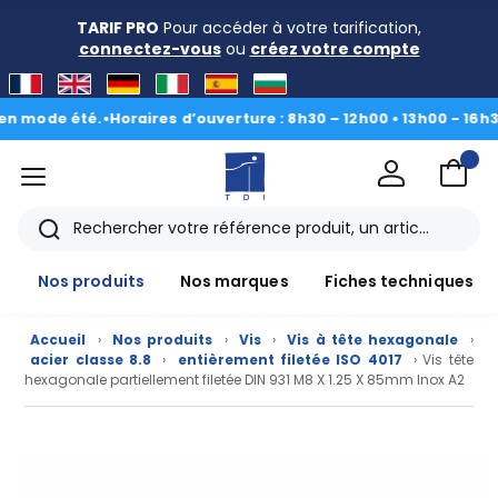
TARIF PRO
Pour accéder à votre tarification,
connectez-vous
ou
créez votre compte
de été.
•
Horaires d’ouverture : 8h30 – 12h00 • 13h00 - 16h30
|
Du 3
menu
TDI
Rechercher
Nos produits
Nos marques
Fiches techniques
Accueil
›
Nos produits
›
Vis
›
Vis à tête hexagonale
›
acier classe 8.8
›
entièrement filetée ISO 4017
› Vis tête
hexagonale partiellement filetée DIN 931 M8 X 1.25 X 85mm Inox A2