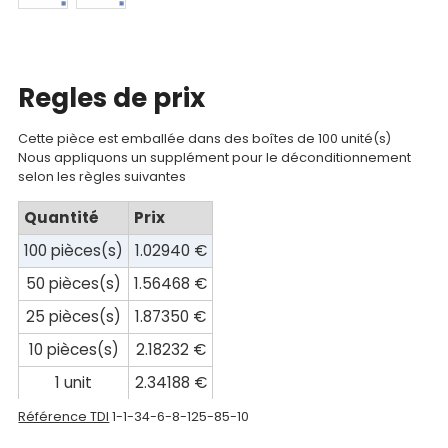
Mon
compte
Mon
Regles de prix
panier
Cette pièce est emballée dans des boîtes de 100 unité(s)
Contact
Nous appliquons un supplément pour le déconditionnement
selon les règles suivantes
Quantité
Prix
100 pièces(s)
1.02940 €
50 pièces(s)
1.56468 €
25 pièces(s)
1.87350 €
10 pièces(s)
2.18232 €
1 unit
2.34188 €
Référence TDI
1-1-34-6-8-125-85-10