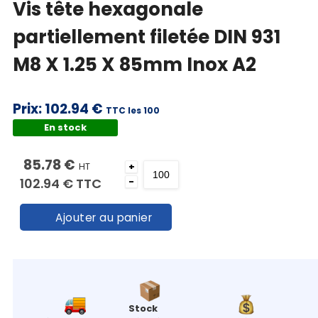
Vis tête hexagonale
partiellement filetée DIN 931
M8 X 1.25 X 85mm Inox A2
Prix:
102.94 €
TTC les 100
En stock
85.78 €
HT
+
102.94 €
TTC
-
Ajouter au panier
Stock