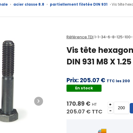
nale
›
acier classe 8.8
›
partiellement filetée DIN 931
› Vis tête he
Référence TDI
1-1-34-6-8-125-100
Vis tête hexagon
DIN 931 M8 X 1.2
Prix:
205.07 €
TTC les 200
En stock
170.89 €
HT
+
205.07 €
TTC
-