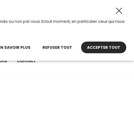
026, TDI passe en mode été.
•
Horaires d’ouverture : 8h3
ivés ou non par vous à tout moment, en particulier ceux qui nous
22 27 30 27
contact@tdi.fr
pel non surtaxé
EN SAVOIR PLUS
REFUSER TOUT
ACCEPTER TOUT
ons
Contact