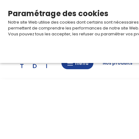
TARIF PRO
Pour accéder à votre tarification,
connectez-
Paramétrage des cookies
Notre site Web utilise des cookies dont certains sont nécessaire
permettent de comprendre les performances de notre site Web
Vous pouvez tous les accepter, les refuser ou paramétrer vos pr
Rechercher
Nos produits
menu
menu
Nos
produits
CAD/3D