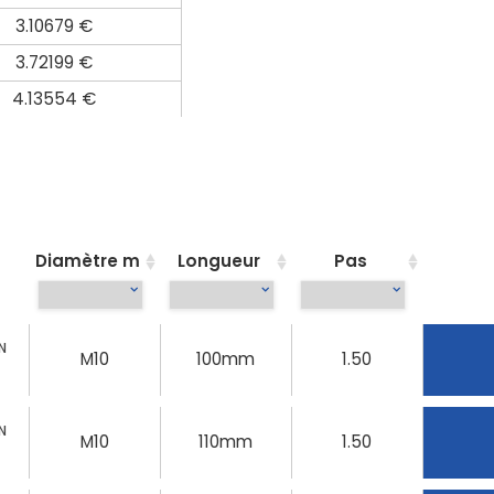
3.10679 €
3.72199 €
4.13554 €
Diamètre m
Longueur
Pas
N
M10
100mm
1.50
N
M10
110mm
1.50