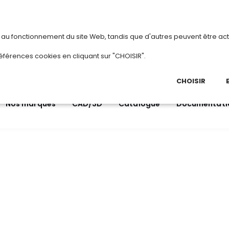
vous
ou
créez votre compte
Du 3 au 28 août 2
s au fonctionnement du site Web, tandis que d'autres peuvent être act
.
éférences cookies en cliquant sur "CHOISIR".
03 
Ap
CHOISIR
Nos marques
CAD/3D
Catalogue
Documentati