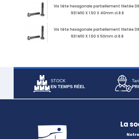
Vis tête hexagonale partiellement filetée DI
931 M10 X 1.50 X 40mm cl.8.8
Vis tête hexagonale partiellement filetée DI
931 M10 X 1.50 X 50mm cl.8.8
STOCK
Tari
EN TEMPS RÉEL
PR
La so
Notre