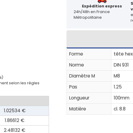
Expédition express
v
24h/48h en France
Métropolitaine
r
Forme
tête hex
Norme
DIN 931
Diamètre M
M8
s)
ent selon les règles
Pas
1.25
Longueur
100mm
Matière
cl. 8.8
1.02534 €
1.86612 €
2.48132 €