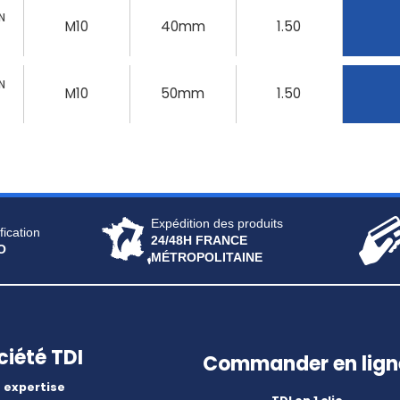
N
M10
40mm
1.50
N
M10
50mm
1.50
Expédition des produits
fication
24/48H FRANCE
O
MÉTROPOLITAINE
ciété TDI
Commander en lign
 expertise