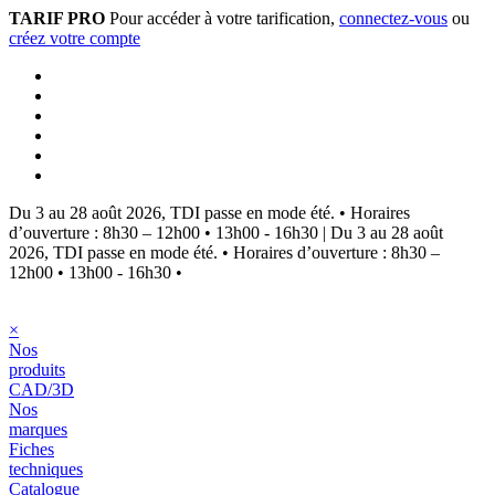
TARIF PRO
Pour accéder à votre tarification,
connectez-vous
ou
créez votre compte
Du 3 au 28 août 2026, TDI passe en mode été.
•
Horaires
d’ouverture : 8h30 – 12h00 • 13h00 - 16h30
|
Du 3 au 28 août
2026, TDI passe en mode été.
•
Horaires d’ouverture : 8h30 –
12h00 • 13h00 - 16h30
•
×
Nos
produits
CAD/3D
Nos
marques
Fiches
techniques
Catalogue