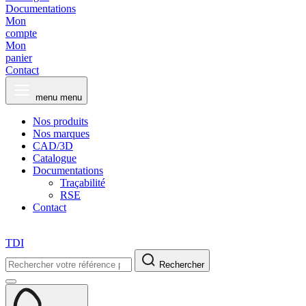
Documentations
Mon
compte
Mon
panier
Contact
menu
menu
Nos produits
Nos marques
CAD/3D
Catalogue
Documentations
Traçabilité
RSE
Contact
TDI
Rechercher