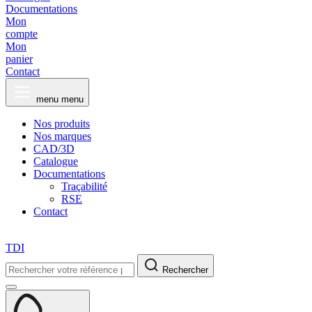
Documentations
Mon
compte
Mon
panier
Contact
menu
menu
Nos produits
Nos marques
CAD/3D
Catalogue
Documentations
Traçabilité
RSE
Contact
TDI
Rechercher