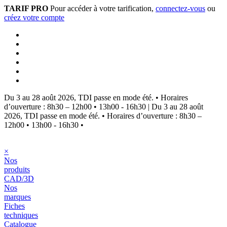
TARIF PRO
Pour accéder à votre tarification,
connectez-vous
ou
créez votre compte
Du 3 au 28 août 2026, TDI passe en mode été.
•
Horaires
d’ouverture : 8h30 – 12h00 • 13h00 - 16h30
|
Du 3 au 28 août
2026, TDI passe en mode été.
•
Horaires d’ouverture : 8h30 –
12h00 • 13h00 - 16h30
•
×
Nos
produits
CAD/3D
Nos
marques
Fiches
techniques
Catalogue