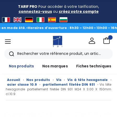
TARIF PRO
Pour accéder à votre tarification,
connectez-vous
ou
créez votre compte
mode été.
•
Horaires d’ouverture : 8h30 – 12h00 • 13h00 - 16h30
|
Du
menu
TDI
Rechercher
Nos produits
Nos marques
Fiches techniques
Accueil
›
Nos produits
›
Vis
›
Vis à tête hexagonale
›
acier classe 10.9
›
partiellement filetée DIN 931
› Vis tête
hexagonale partiellement filetée DIN 931 M24 X 3.00 X 150mm
cl.10.9