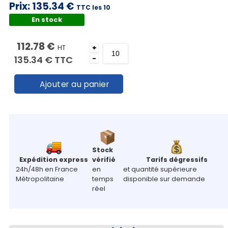
Prix:
135.34 €
TTC les 10
En stock
112.78 €
HT
+
135.34 €
TTC
-
Ajouter au panier
Stock
Expédition express
vérifié
Tarifs dégressifs
24h/48h en France
en
et quantité supérieure
Métropolitaine
temps
disponible sur demande
réel