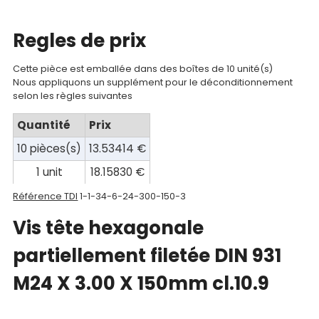
compte
Regles de prix
Mon
panier
Cette pièce est emballée dans des boîtes de 10 unité(s)
Nous appliquons un supplément pour le déconditionnement
Contact
selon les règles suivantes
Quantité
Prix
10 pièces(s)
13.53414 €
1 unit
18.15830 €
Référence TDI
1-1-34-6-24-300-150-3
Vis tête hexagonale
partiellement filetée DIN 931
M24 X 3.00 X 150mm cl.10.9