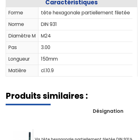
Caractéristiques
Forme
tête hexagonale partiellement filetée
Norme
DIN 931
Diamètre M
M24
Pas
3.00
Longueur
150mm
Matière
cl.10.9
Produits similaires :
Désignation
Vis tête hexagonale partiellement filetée DIN 931 M10 X