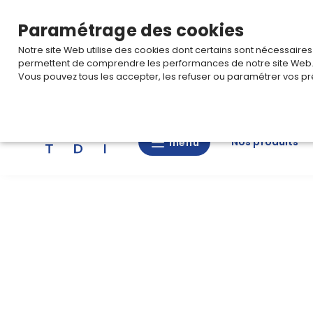
TARIF PRO
Pour accéder à votre tarification,
connectez-
Paramétrage des cookies
Notre site Web utilise des cookies dont certains sont nécessaire
permettent de comprendre les performances de notre site Web
Vous pouvez tous les accepter, les refuser ou paramétrer vos pr
Rechercher
Nos produits
menu
menu
Nos
produits
CAD/3D