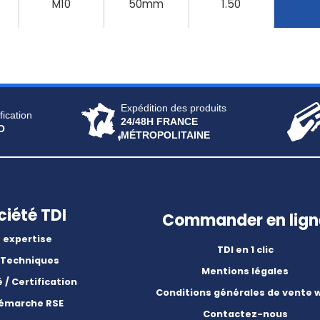
M10
50mm
1.50
Expédition des produits
fication
24/48H FRANCE
O
MÉTROPOLITAINE
ciété TDI
Commander en lign
 expertise
TDI en 1 clic
 Techniques
Mentions légales
é / Certification
Conditions générales de vente 
démarche RSE
Contactez-nous