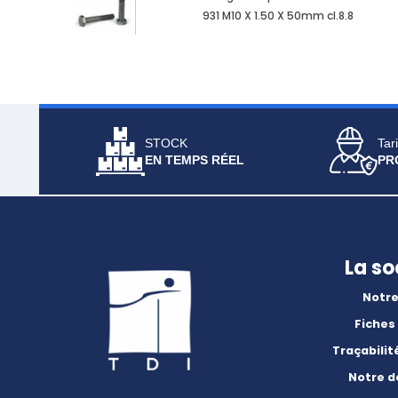
931 M10 X 1.50 X 50mm cl.8.8
STOCK
Tari
EN TEMPS RÉEL
PR
La so
Notre
Fiches
Traçabilit
Notre 