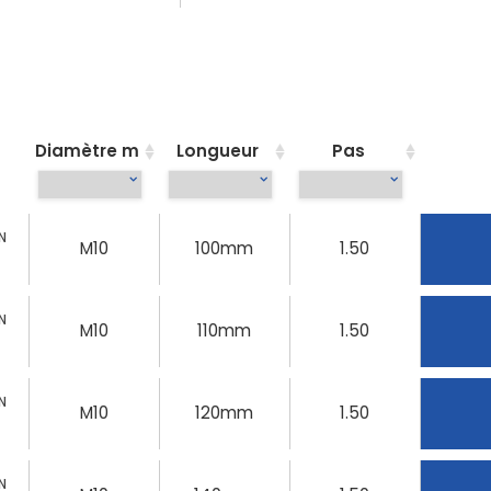
Diamètre m
Longueur
Pas
N
M10
100mm
1.50
N
M10
110mm
1.50
N
M10
120mm
1.50
N