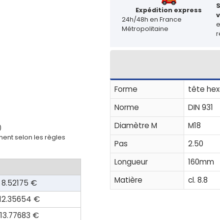
Expédition express
v
24h/48h en France
Métropolitaine
r
Forme
tête hex
Norme
DIN 931
Diamètre M
M18
)
ent selon les règles
Pas
2.50
Longueur
160mm
Matière
cl. 8.8
8.52175 €
12.35654 €
13.77683 €