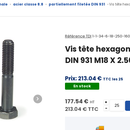
nale
›
acier classe 8.8
›
partiellement filetée DIN 931
› Vis tête he
Référence TDI
1-1-34-6-18-250-16
Vis tête hexagon
DIN 931 M18 X 2.
Prix:
213.04 €
TTC les 25
En stock
177.54 €
HT
+
213.04 €
TTC
-