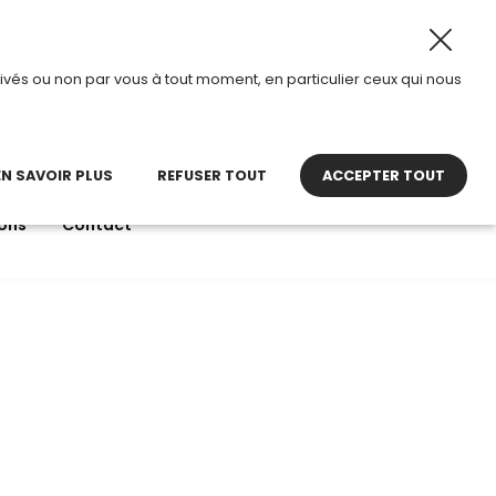
2026, TDI passe en mode été.
•
Horaires d’ouverture : 8h
ivés ou non par vous à tout moment, en particulier ceux qui nous
22 27 30 27
contact@tdi.fr
pel non surtaxé
EN SAVOIR PLUS
REFUSER TOUT
ACCEPTER TOUT
ons
Contact