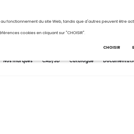
vous
ou
créez votre compte
Du 3 au 28 août 
s au fonctionnement du site Web, tandis que d'autres peuvent être act
.
éférences cookies en cliquant sur "CHOISIR".
03 
Ap
CHOISIR
Nos marques
CAD/3D
Catalogue
Documentati