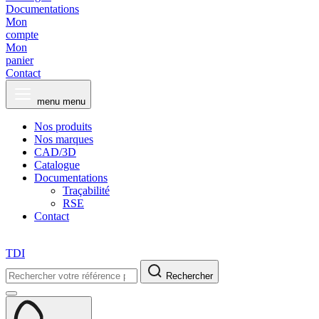
Documentations
Mon
compte
Mon
panier
Contact
menu
menu
Nos produits
Nos marques
CAD/3D
Catalogue
Documentations
Traçabilité
RSE
Contact
TDI
Rechercher