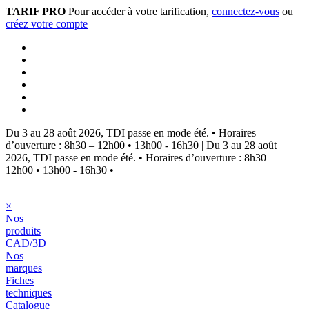
TARIF PRO
Pour accéder à votre tarification,
connectez-vous
ou
créez votre compte
Du 3 au 28 août 2026, TDI passe en mode été.
•
Horaires
d’ouverture : 8h30 – 12h00 • 13h00 - 16h30
|
Du 3 au 28 août
2026, TDI passe en mode été.
•
Horaires d’ouverture : 8h30 –
12h00 • 13h00 - 16h30
•
×
Nos
produits
CAD/3D
Nos
marques
Fiches
techniques
Catalogue