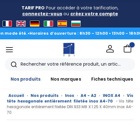
TARIF PRO
Pour accéder à votre tarification,
connectez-vous
ou
créez votre compte
e été.
•
Horaires d’ouverture : 8h30 – 12h00 • 13h00 - 16h30
|
Du 3 
menu
TDI
Rechercher
Nos produits
Nos marques
Fiches techniques
Accueil
›
Nos produits
›
Inox
›
A4 - A2
›
INOX A4
›
Vis
tête hexagonale entièrement filetée inox A4-70
› Vis tête
hexagonale entièrement filetée DIN 933 M8 X 1.25 X 40mm inox A4-
70