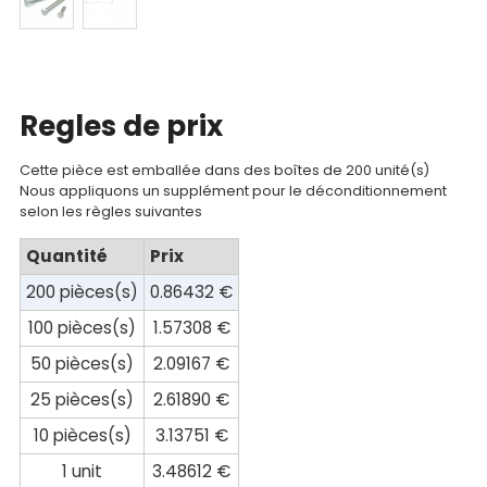
Catalogue
Documentations
Mon
Regles de prix
compte
Mon
Cette pièce est emballée dans des boîtes de 200 unité(s)
Nous appliquons un supplément pour le déconditionnement
panier
selon les règles suivantes
Contact
Quantité
Prix
200 pièces(s)
0.86432 €
100 pièces(s)
1.57308 €
50 pièces(s)
2.09167 €
25 pièces(s)
2.61890 €
10 pièces(s)
3.13751 €
1 unit
3.48612 €