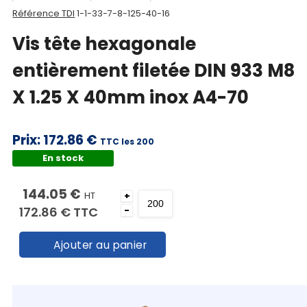
Référence TDI
1-1-33-7-8-125-40-16
Vis tête hexagonale
entièrement filetée DIN 933 M8
X 1.25 X 40mm inox A4-70
Prix:
172.86 €
TTC les 200
En stock
144.05 €
HT
+
172.86 €
TTC
-
Ajouter au panier