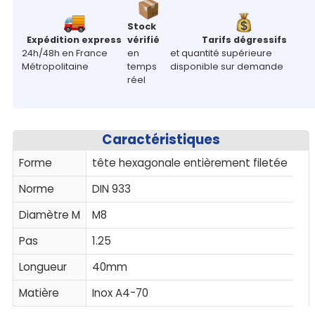
Stock
Expédition express
vérifié
Tarifs dégressifs
24h/48h en France
en
et quantité supérieure
Métropolitaine
temps
disponible sur demande
réel
Caractéristiques
Forme
tête hexagonale entièrement filetée
Norme
DIN 933
Diamètre M
M8
Pas
1.25
Longueur
40mm
Matière
Inox A4-70