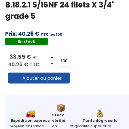
B.18.2.1 5/16NF 24 filets X 3/4"
grade 5
Prix:
40.26 €
TTC les 100
En stock
33.55 €
HT
+
40.26 €
TTC
-
Ajouter au panier
Stock
Expédition express
vérifié
Tarifs dégressifs
24h/48h en France
en
et quantité supérieure