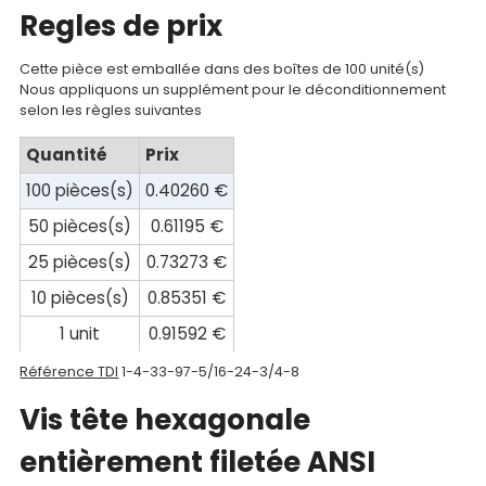
Mon
Regles de prix
compte
Cette pièce est emballée dans des boîtes de 100 unité(s)
Mon
Nous appliquons un supplément pour le déconditionnement
panier
selon les règles suivantes
Contact
Quantité
Prix
100 pièces(s)
0.40260 €
50 pièces(s)
0.61195 €
25 pièces(s)
0.73273 €
10 pièces(s)
0.85351 €
1 unit
0.91592 €
Référence TDI
1-4-33-97-5/16-24-3/4-8
Vis tête hexagonale
entièrement filetée ANSI