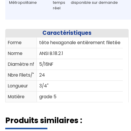
Métropolitaine
temps
disponible sur demande
réel
Caractéristiques
Forme
tête hexagonale entièrement filetée
Norme
ANSI B.18.2.1
Diamètre nf
5/16NF
Nbre Filets/"
24
Longueur
3/4"
Matière
grade 5
Produits similaires :