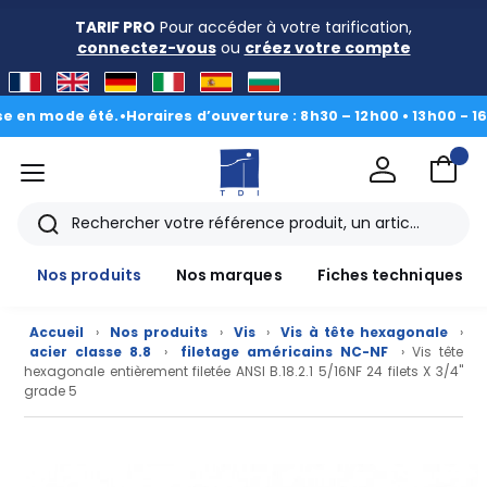
TARIF PRO
Pour accéder à votre tarification,
connectez-vous
ou
créez votre compte
 mode été.
•
Horaires d’ouverture : 8h30 – 12h00 • 13h00 - 16h30
|
D
menu
TDI
Rechercher
Nos produits
Nos marques
Fiches techniques
Accueil
›
Nos produits
›
Vis
›
Vis à tête hexagonale
›
acier classe 8.8
›
filetage américains NC-NF
› Vis tête
hexagonale entièrement filetée ANSI B.18.2.1 5/16NF 24 filets X 3/4"
grade 5